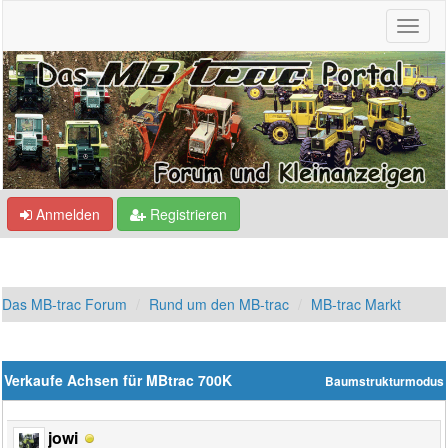
Anmelden
Registrieren
Das MB-trac Forum
Rund um den MB-trac
MB-trac Markt
Verkaufe Achsen für MBtrac 700K
Baumstrukturmodus
jowi