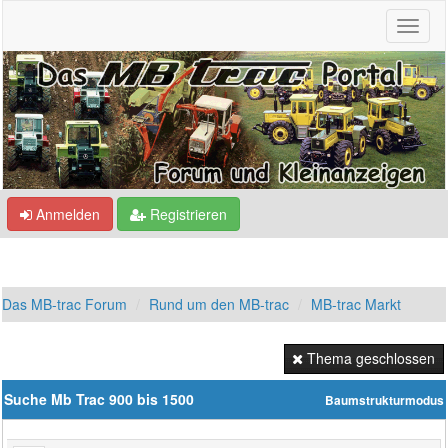
Anmelden
Registrieren
Das MB-trac Forum
Rund um den MB-trac
MB-trac Markt
Thema geschlossen
Suche Mb Trac 900 bis 1500
Baumstrukturmodus