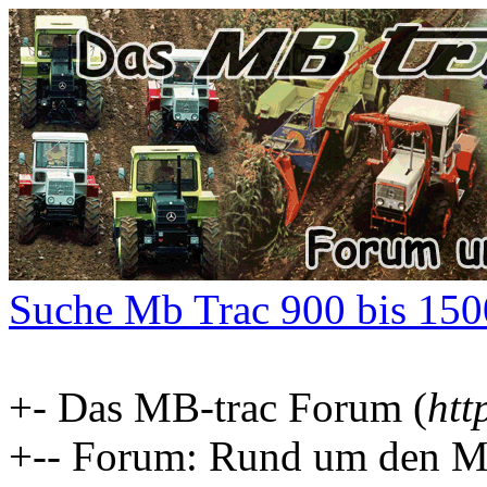
Suche Mb Trac 900 bis 150
+- Das MB-trac Forum (
htt
+-- Forum: Rund um den MB