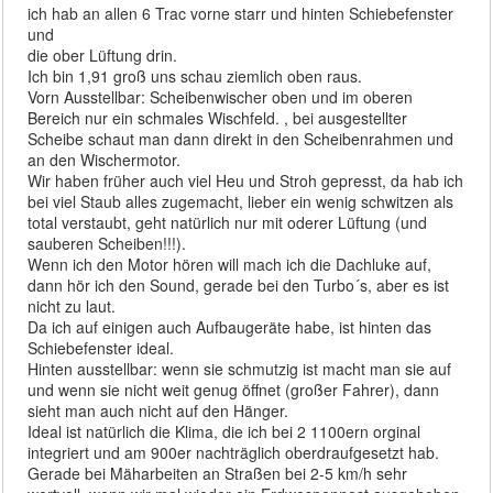
ich hab an allen 6 Trac vorne starr und hinten Schiebefenster
und
die ober Lüftung drin.
Ich bin 1,91 groß uns schau ziemlich oben raus.
Vorn Ausstellbar: Scheibenwischer oben und im oberen
Bereich nur ein schmales Wischfeld. , bei ausgestellter
Scheibe schaut man dann direkt in den Scheibenrahmen und
an den Wischermotor.
Wir haben früher auch viel Heu und Stroh gepresst, da hab ich
bei viel Staub alles zugemacht, lieber ein wenig schwitzen als
total verstaubt, geht natürlich nur mit oderer Lüftung (und
sauberen Scheiben!!!).
Wenn ich den Motor hören will mach ich die Dachluke auf,
dann hör ich den Sound, gerade bei den Turbo´s, aber es ist
nicht zu laut.
Da ich auf einigen auch Aufbaugeräte habe, ist hinten das
Schiebefenster ideal.
Hinten ausstellbar: wenn sie schmutzig ist macht man sie auf
und wenn sie nicht weit genug öffnet (großer Fahrer), dann
sieht man auch nicht auf den Hänger.
Ideal ist natürlich die Klima, die ich bei 2 1100ern orginal
integriert und am 900er nachträglich oberdraufgesetzt hab.
Gerade bei Mäharbeiten an Straßen bei 2-5 km/h sehr