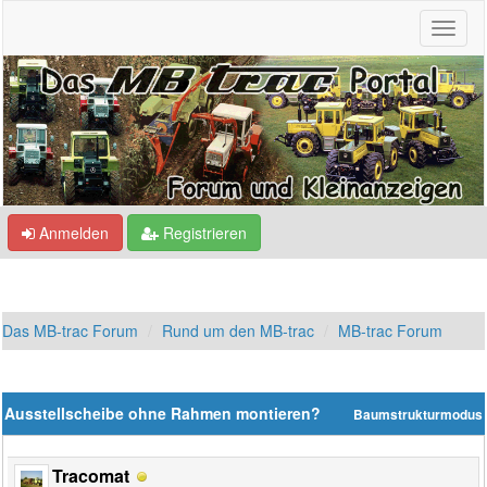
Anmelden
Registrieren
Das MB-trac Forum
Rund um den MB-trac
MB-trac Forum
Ausstellscheibe ohne Rahmen montieren?
Baumstrukturmodus
Tracomat