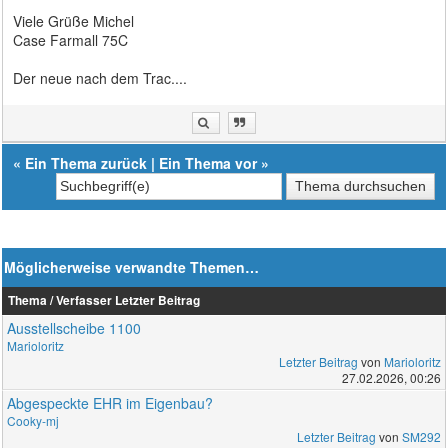
Viele Grüße Michel
Case Farmall 75C
Der neue nach dem Trac....
«
Ein Thema zurück
|
Ein Thema vor
»
Möglicherweise verwandte Themen…
Thema / Verfasser
Letzter Beitrag
Ausstellscheibe 1100
Marioloritz
Letzter Beitrag
von
Marioloritz
27.02.2026, 00:26
Abgespeckte EHR im Eigenbau?
Cooky-mj
Letzter Beitrag
von
SM292