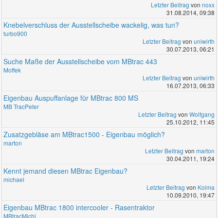
Letzter Beitrag
von
noxx
31.08.2014, 09:38
Knebelverschluss der Ausstellscheibe wackelig, was tun?
turbo900
Letzter Beitrag
von
uniwirth
30.07.2013, 06:21
Suche Maße der Ausstellscheibe vom MBtrac 443
Moffek
Letzter Beitrag
von
uniwirth
16.07.2013, 06:33
Eigenbau Auspuffanlage für MBtrac 800 MS
MB TracPeter
Letzter Beitrag
von
Wolfgang
25.10.2012, 11:45
Zusatzgebläse am MBtrac1500 - Eigenbau möglich?
marton
Letzter Beitrag
von
marton
30.04.2011, 19:24
Kennt jemand diesen MBtrac Eigenbau?
michael
Letzter Beitrag
von
Koima
10.09.2010, 19:47
Eigenbau MBtrac 1800 intercooler - Rasentraktor
MBtracMichi