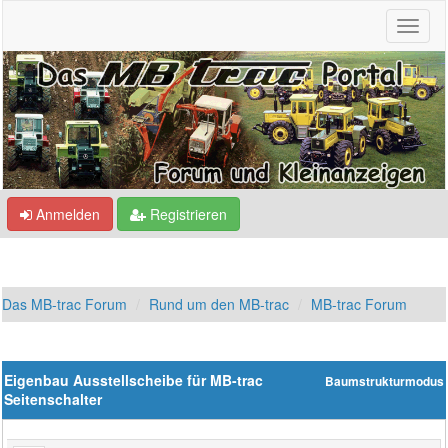
Anmelden
Registrieren
Das MB-trac Forum
Rund um den MB-trac
MB-trac Forum
Eigenbau Ausstellscheibe für MB-trac
Baumstrukturmodus
Seitenschalter