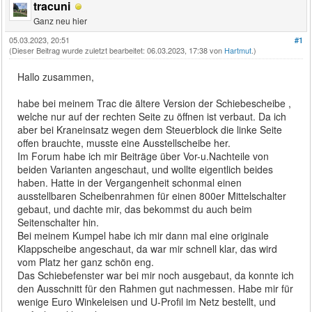
tracuni
Ganz neu hier
05.03.2023, 20:51
#1
(Dieser Beitrag wurde zuletzt bearbeitet: 06.03.2023, 17:38 von
Hartmut
.)
Hallo zusammen,
habe bei meinem Trac die ältere Version der Schiebescheibe ,
welche nur auf der rechten Seite zu öffnen ist verbaut. Da ich
aber bei Kraneinsatz wegen dem Steuerblock die linke Seite
offen brauchte, musste eine Ausstellscheibe her.
Im Forum habe ich mir Beiträge über Vor-u.Nachteile von
beiden Varianten angeschaut, und wollte eigentlich beides
haben. Hatte in der Vergangenheit schonmal einen
ausstellbaren Scheibenrahmen für einen 800er Mittelschalter
gebaut, und dachte mir, das bekommst du auch beim
Seitenschalter hin.
Bei meinem Kumpel habe ich mir dann mal eine originale
Klappscheibe angeschaut, da war mir schnell klar, das wird
vom Platz her ganz schön eng.
Das Schiebefenster war bei mir noch ausgebaut, da konnte ich
den Ausschnitt für den Rahmen gut nachmessen. Habe mir für
wenige Euro Winkeleisen und U-Profil im Netz bestellt, und