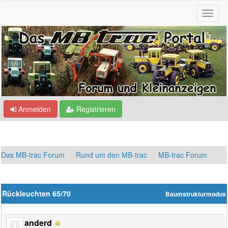
Anmelden
Registrieren
Das MB-trac Forum
Rund um den MB-trac
MB-trac Forum
Rückleuchten 65/70
Baumstrukturmodus
anderd