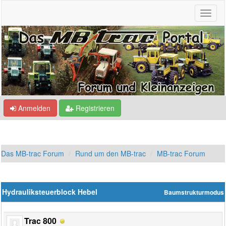
Anmelden
Registrieren
Das MB-trac Forum
Rund um den MB-trac
MB-trac Forum
Hydrauliksteuerblock Hebel
Baumstrukturmodus
Trac 800