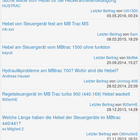
Suche Maße vom Hebel für die Heckkraftheberbetätigung
HUSTRAC
Letzter Beitrag
von
Ulli1300
05.05.2016, 00:24
Hebel von Steuergerät fest am MB Trac MS
mb xxx
Letzter Beitrag
von
Sam
08.03.2015, 18:29
Hebel am Steuergerät vom MBtrac 1500 ohne funktion
kayud
Letzter Beitrag
von
Moffek
20.09.2014, 15:27
Hydraulikprobleme am MBtrac 700? Wofür sind die Hebel?
Andreas Hauser
Letzter Beitrag
von
Unimog-406
28.02.2014, 23:39
Regelsteuergerät im MB Trac turbo 900 (440.169) Hebel wackelt
900erHE
Letzter Beitrag
von
900erHE
28.12.2013, 14:28
Welche Länge haben die Hebel der Steuergeräte im MBtrac
440/441?
ex Mitglied 2
Letzter Beitrag
von
Odlmuller2
21.11.2013, 16:31