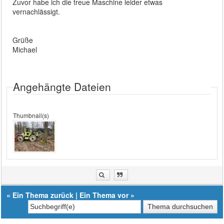
Zuvor habe ich die treue Maschine leider etwas
vernachlässigt.
Grüße
Michael
Angehängte Dateien
Thumbnail(s)
«
Ein Thema zurück
|
Ein Thema vor
»