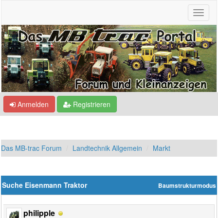
Anmelden
Registrieren
Das MB-trac Forum
Landtechnik Allgemein
Markt
Suche Eisenmann Traktor
Baumstrukturmodus
philipple