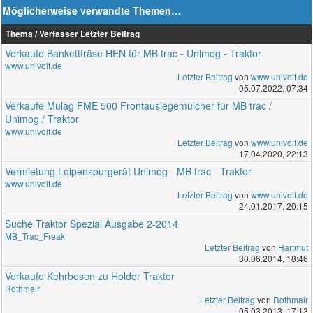
Möglicherweise verwandte Themen…
Thema / Verfasser
Letzter Beitrag
Verkaufe Bankettfräse HEN für MB trac - Unimog - Traktor
www.univoit.de
Letzter Beitrag
von
www.univoit.de
05.07.2022, 07:34
Verkaufe Mulag FME 500 Frontauslegemulcher für MB trac /
Unimog / Traktor
www.univoit.de
Letzter Beitrag
von
www.univoit.de
17.04.2020, 22:13
Vermietung Loipenspurgerät Unimog - MB trac - Traktor
www.univoit.de
Letzter Beitrag
von
www.univoit.de
24.01.2017, 20:15
Suche Traktor Spezial Ausgabe 2-2014
MB_Trac_Freak
Letzter Beitrag
von
Hartmut
30.06.2014, 18:46
Verkaufe Kehrbesen zu Holder Traktor
Rothmair
Letzter Beitrag
von
Rothmair
05.03.2013, 17:13