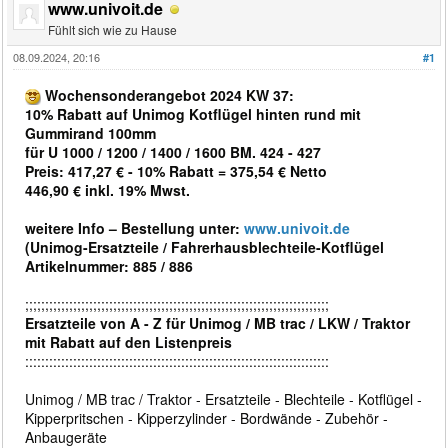
www.univoit.de
Fühlt sich wie zu Hause
08.09.2024, 20:16
#1
Wochensonderangebot 2024 KW 37:
10% Rabatt auf Unimog Kotflügel hinten rund mit
Gummirand 100mm
für U 1000 / 1200 / 1400 / 1600 BM. 424 - 427
Preis: 417,27 € - 10% Rabatt = 375,54 € Netto
446,90 € inkl. 19% Mwst.
weitere Info – Bestellung unter:
www.univoit.de
(Unimog-Ersatzteile / Fahrerhausblechteile-Kotflügel
Artikelnummer: 885 / 886
;;;;;;;;;;;;;;;;;;;;;;;;;;;;;;;;;;;;;;;;;;;;;;;;;;;;;;;;;;;;;;;;;;;;;;;;;;;;
Ersatzteile von A - Z für Unimog / MB trac / LKW / Traktor
mit Rabatt auf den Listenpreis
::::::::::::::::::::::::::::::::::::::::::::::::::::::::::::::::::::::::::::
Unimog / MB trac / Traktor - Ersatzteile - Blechteile - Kotflügel -
Kipperpritschen - Kipperzylinder - Bordwände - Zubehör -
Anbaugeräte