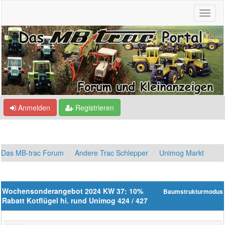
Anmelden
Registrieren
Das MB-trac Forum
Andere Trac Schlepper
Unimog Markt
Wochensonderangebot 2024 KW 37: 10%
Baumstrukturmodus
Rabatt Kotflügel hi. rund Unimog 424 / 427