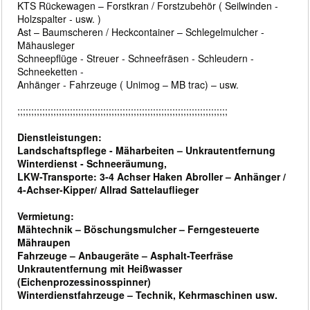
KTS Rückewagen – Forstkran / Forstzubehör ( Seilwinden -
Holzspalter - usw. )
Ast – Baumscheren / Heckcontainer – Schlegelmulcher -
Mähausleger
Schneepflüge - Streuer - Schneefräsen - Schleudern -
Schneeketten -
Anhänger - Fahrzeuge ( Unimog – MB trac) – usw.
;;;;;;;;;;;;;;;;;;;;;;;;;;;;;;;;;;;;;;;;;;;;;;;;;;;;;;;;;;;;;;;;;;;;;;;;;;;;
Dienstleistungen:
Landschaftspflege - Mäharbeiten – Unkrautentfernung
Winterdienst - Schneeräumung,
LKW-Transporte: 3-4 Achser Haken Abroller – Anhänger /
4-Achser-Kipper/ Allrad Sattelauflieger
Vermietung:
Mähtechnik – Böschungsmulcher – Ferngesteuerte
Mähraupen
Fahrzeuge – Anbaugeräte – Asphalt-Teerfräse
Unkrautentfernung mit Heißwasser
(Eichenprozessinosspinner)
Winterdienstfahrzeuge – Technik, Kehrmaschinen usw.
,,,,,,,,,,,,,,,,,,,,,,,,,,,,,,,,,,,,,,,,,,,,,,,,,,,,,,,,,,,,,,,,,,,,,,,,,,,,,,,,,,,,,,,,,,,,,,