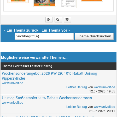
«
Ein Thema zurück
|
Ein Thema vor
»
Möglicherweise verwandte Themen…
Thema / Verfasser
Letzter Beitrag
Wochensonderangebot 2026 KW 29: 10% Rabatt Unimog
Kipperzylinder
www.univoit.de
Letzter Beitrag
von
www.univoit.de
12.07.2026, 19:55
Unimog Stoßdämpfer 20% Rabatt Wochensonderpreis
www.univoit.de
Letzter Beitrag
von
www.univoit.de
21.06.2026, 20:11