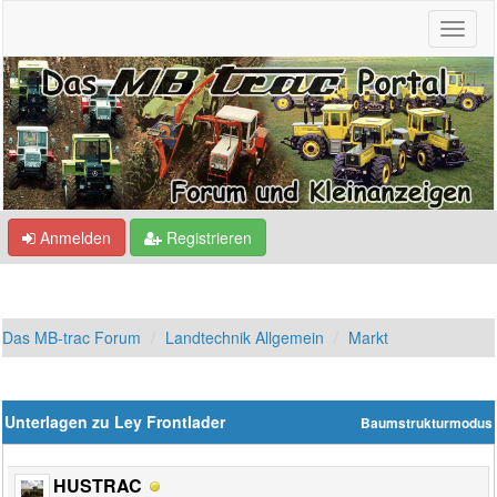
Anmelden
Registrieren
Das MB-trac Forum
Landtechnik Allgemein
Markt
Unterlagen zu Ley Frontlader
Baumstrukturmodus
HUSTRAC