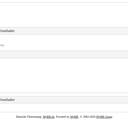
rontlader
ung.
rontlader
Deutsche Übersetzung:
MyBB.de
, Powered by
MyBB
, © 2002-2026
MyBB Group