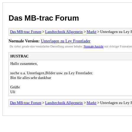
Das MB-trac Forum
Das MB-trac Forum
>
Landtechnik Allgemein
>
Markt
> Unterlagen zu Ley F
Normale Version:
Unterlagen zu Ley Frontlader
Du siehst gerade eine vereinfachte Darstellung unserer Inhalte.
Normale Ansicht
mit richtiger Formatier
HUSTRAC
Hallo zusammen,
suche u.a. Unterlagen,Bilder usw. zu Ley Frontlader.
Bin für alles sehr dankbar
Grüße
Uli
Das MB-trac Forum
>
Landtechnik Allgemein
>
Markt
> Unterlagen zu Ley F