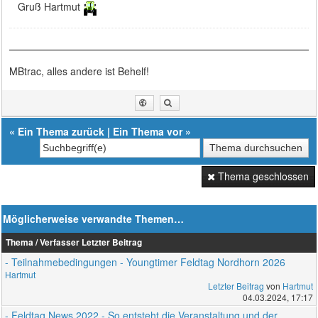
Gruß Hartmut
MBtrac, alles andere ist Behelf!
«
Ein Thema zurück
|
Ein Thema vor
»
Thema geschlossen
Möglicherweise verwandte Themen…
Thema / Verfasser
Letzter Beitrag
- Teilnahmebedingungen - Youngtimer Feldtag Nordhorn 2026
Hartmut
Letzter Beitrag
von
Hartmut
04.03.2024, 17:17
- Feldtag News 2022 - So entsteht die Veranstaltung und der