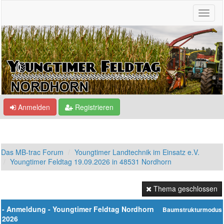
Anmelden
Registrieren
Das MB-trac Forum
Youngtimer Landtechnik im Einsatz e.V.
Youngtimer Feldtag 19.09.2026 in 48531 Nordhorn
Thema geschlossen
- Anmeldung - Youngtimer Feldtag Nordhorn
Baumstrukturmodus
2026