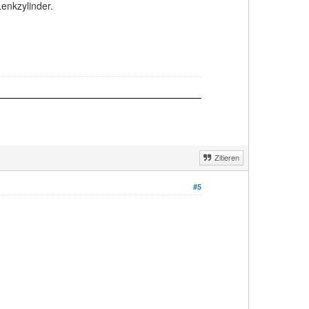
enkzylinder.
Zitieren
#5