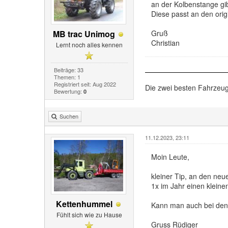
an der Kolbenstange gib
Diese passt an den ori
MB trac Unimog
Gruß
Christian
Lernt noch alles kennen
Beiträge: 33
Themen: 1
Registriert seit: Aug 2022
Die zwei besten Fahrzeug
Bewertung:
0
Suchen
11.12.2023, 23:11
Moin Leute,
kleiner Tip, an den neu
1x im Jahr einen kleinen
Kettenhummel
Kann man auch bei den
Fühlt sich wie zu Hause
Gruss Rüdiger