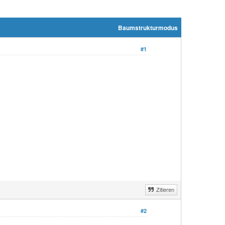
Baumstrukturmodus
#1
Zitieren
#2