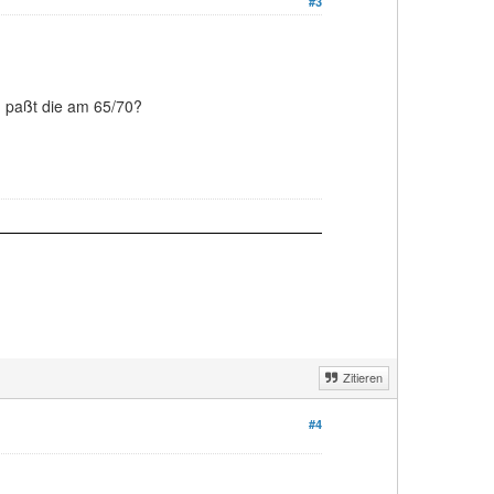
#3
d paßt die am 65/70?
Zitieren
#4