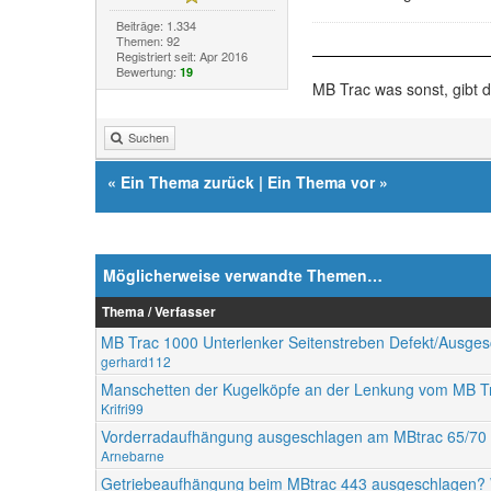
Beiträge: 1.334
Themen: 92
Registriert seit: Apr 2016
Bewertung:
19
MB Trac was sonst, gibt 
Suchen
«
Ein Thema zurück
|
Ein Thema vor
»
Möglicherweise verwandte Themen…
Thema / Verfasser
MB Trac 1000 Unterlenker Seitenstreben Defekt/Ausge
gerhard112
Manschetten der Kugelköpfe an der Lenkung vom MB T
Krifri99
Vorderradaufhängung ausgeschlagen am MBtrac 65/70
Arnebarne
Getriebeaufhängung beim MBtrac 443 ausgeschlagen? 