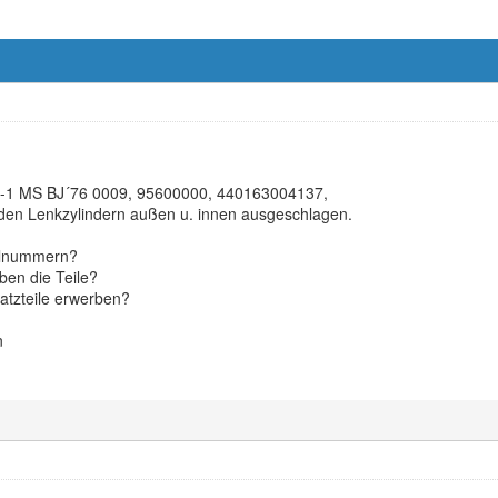
-1 MS BJ´76 0009, 95600000, 440163004137,
 den Lenkzylindern außen u. innen ausgeschlagen.
eilnummern?
en die Teile?
atzteile erwerben?
n