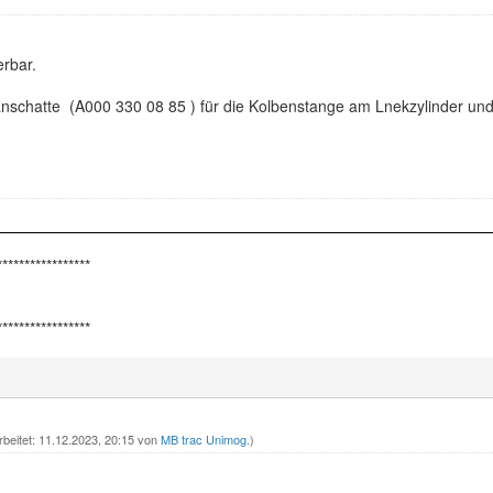
erbar.
anschatte (
A000 330 08 85 ) für die Kolbenstange am Lnekzylinder un
*****************
*****************
rbeitet: 11.12.2023, 20:15 von
MB trac Unimog
.)