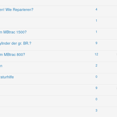
en! Wie Reparieren?
4
1
im MBtrac 1500?
1
linder der gr. BR.?
9
am MBtrac 800?
12
en
2
turhilfe
0
9
0
3