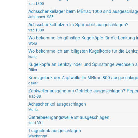
trac 1300
Achsschenkellager beim MBtrac 1000 sind ausgeschlag
Johannes1985
Achsschenkelbolzen im Spurhebel ausgeschlagen?
trac 1300
Wo bekomme ich günstige Kugelköpfe für die Lenkung 
Wolu
Wo bekomme ich am billigsten Kugelköpfe für die Lenkzy
kone
Kugelköpfe an Lenkzylinder und Spurstange wechseln 
Ritter
Kreuzgelenk der Zapfwelle im MBtrac 800 ausgeschlag
oskar
Zapfwellenausgang am Getriebe ausgeschlagen? Repera
Trac-88
Achsschenkel ausgeschlagen
Moritz
Getriebeeingangswelle ist ausgeschlagen
trac1301
Traggelenk ausgeschlagen
Waldschrat