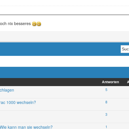
doch nix besseres
Antworten
A
schlagen
5
rac 1000 wechseln?
8
3
Wie kann man sie wechseln?
1