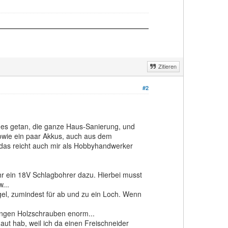
Zitieren
#2
iches getan, die ganze Haus-Sanierung, und
 sowie ein paar Akkus, auch aus dem
, das reicht auch mir als Hobbyhandwerker
r ein 18V Schlagbohrer dazu. Hierbei musst
...
egel, zumindest für ab und zu ein Loch. Wenn
angen Holzschrauben enorm...
aut hab, weil ich da einen Freischneider