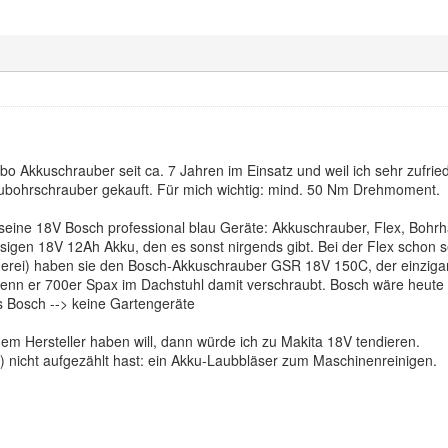
o Akkuschrauber seit ca. 7 Jahren im Einsatz und weil ich sehr zufried
bohrschrauber gekauft. Für mich wichtig: mind. 50 Nm Drehmoment.
 seine 18V Bosch professional blau Geräte: Akkuschrauber, Flex, Bohr
igen 18V 12Ah Akku, den es sonst nirgends gibt. Bei der Flex schon se
erei) haben sie den Bosch-Akkuschrauber GSR 18V 150C, der einzigar
wenn er 700er Spax im Dachstuhl damit verschraubt. Bosch wäre heute
s Bosch --> keine Gartengeräte
m Hersteller haben will, dann würde ich zu Makita 18V tendieren.
) nicht aufgezählt hast: ein Akku-Laubbläser zum Maschinenreinigen.