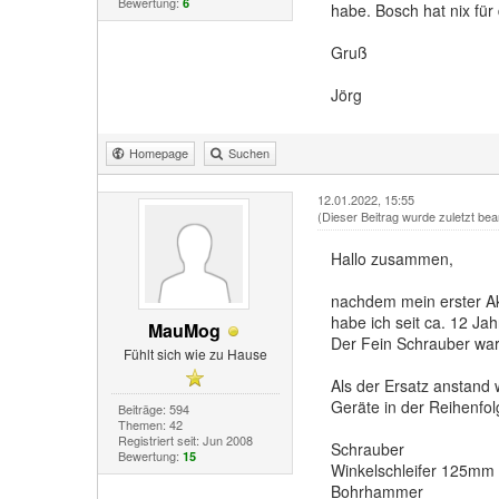
Bewertung:
6
habe. Bosch hat nix für
Gruß
Jörg
Homepage
Suchen
12.01.2022, 15:55
(Dieser Beitrag wurde zuletzt bea
Hallo zusammen,
nachdem mein erster Ak
habe ich seit ca. 12 Ja
MauMog
Der Fein Schrauber war 
Fühlt sich wie zu Hause
Als der Ersatz anstand 
Geräte in der Reihenfolg
Beiträge: 594
Themen: 42
Registriert seit: Jun 2008
Schrauber
Bewertung:
15
Winkelschleifer 125mm
Bohrhammer