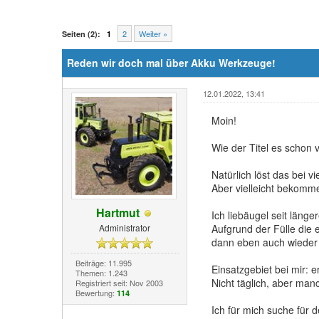
2
Weiter »
Seiten (2):
1
Reden wir doch mal über Akku Werkzeuge!
12.01.2022, 13:41
Moin!
Wie der Titel es schon
Natürlich löst das bei 
Aber vielleicht bekomme
Hartmut
Ich liebäugel seit läng
Administrator
Aufgrund der Fülle die e
dann eben auch wieder 
Beiträge: 11.995
Einsatzgebiet bei mir: e
Themen: 1.243
Nicht täglich, aber man
Registriert seit: Nov 2003
Bewertung:
114
Ich für mich suche für 