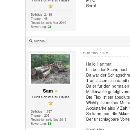
Berni
Beiträge: 2.418
Themen: 48
Registriert seit: Mar 2010
Bewertung:
28
Suchen
12.01.2022, 19:02
Hallo Hartmut,
bin bei der Suche nach
Da war der Schlagschra
Trac lassen sich damit
Da er für den normalen G
Sam
Mittlerweile gefolgt vo
Die Flex ist ein absolut
Fühlt sich wie zu Hause
Wichtig ist meiner Mein
Akkustärke also V Zahl 
Beiträge: 1.787
So kann man die Akkus 
Themen: 206
Der unschlagbare Vortei
Registriert seit: Nov 2013
Bewertung:
33
Gruß Udo