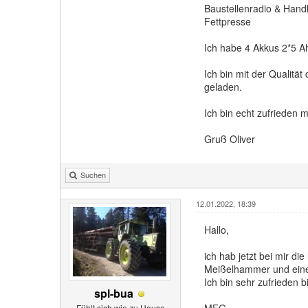
Baustellenradio & Hand
Fettpresse
Ich habe 4 Akkus 2*5 A
Ich bin mit der Qualitä
geladen.
Ich bin echt zufrieden 
Gruß Oliver
Suchen
12.01.2022, 18:39
Hallo,
ich hab jetzt bei mir d
Meißelhammer und eine 
Ich bin sehr zufrieden bi
spl-bua
MFG
Fühlt sich wie zu Hause