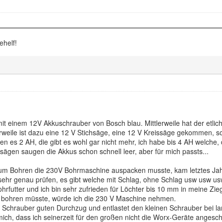
ehelf!
 mit einem 12V Akkuschrauber von Bosch blau. Mittlerweile hat der etl
ttlerweile ist dazu eine 12 V Stichsäge, eine 12 V Kreissäge gekommen,
en es 2 AH, die gibt es wohl gar nicht mehr, ich habe bis 4 AH welche
hsägen saugen die Akkus schon schnell leer, aber für mich passts...
zum Bohren die 230V Bohrmaschine auspacken musste, kam letztes Jah
ehr genau prüfen, es gibt welche mit Schlag, ohne Schlag usw usw usw
ohrfutter und ich bin sehr zufrieden für Löchter bis 10 mm in meine Zi
 bohren müsste, würde ich die 230 V Maschine nehmen.
Schrauber guten Durchzug und entlastet den kleinen Schrauber bei l
mich, dass ich seinerzeit für den großen nicht die Worx-Geräte angesch