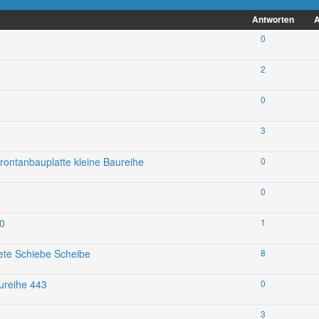
Antworten
A
0
2
0
3
ntanbauplatte kleine Baureihe
0
0
70
1
iete Schiebe Scheibe
8
ureihe 443
0
3