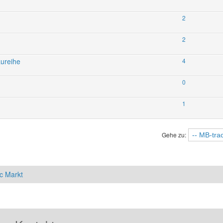
2
2
aureihe
4
0
1
Gehe zu:
c Markt