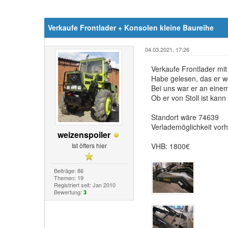
Verkaufe Frontlader + Konsolen kleine Baureihe
04.03.2021, 17:26
Verkaufe Frontlader mi
Habe gelesen, das er wo
Bei uns war er an eine
Ob er von Stoll ist kann
Standort wäre 74639
Verlademöglichkeit vor
weizenspoiler
Ist öfters hier
VHB: 1800€
Beiträge: 86
Themen: 19
Registriert seit: Jan 2010
Bewertung:
3