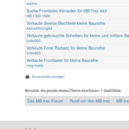
mannu
Suche Frontlader Konsolen für MB Trac 443
MB-1300-1500
Verkaufe diverse Blechteile kleine Baureihe
KeineAhnung93
Verkaufe gebrauchte Scheiben für kleine und mittlere B
turbo900
Verkaufe Forst Radsatz für kleine Baureihe
turbo900
Verkaufe Frontlader für kleine Baureihe
mog-marty
Druckversion anzeigen
Benutzer, die gerade dieses Thema anschauen: 1 Gast/Gäste
Das MB-trac Forum
Rund um den MB-trac
MB-tra