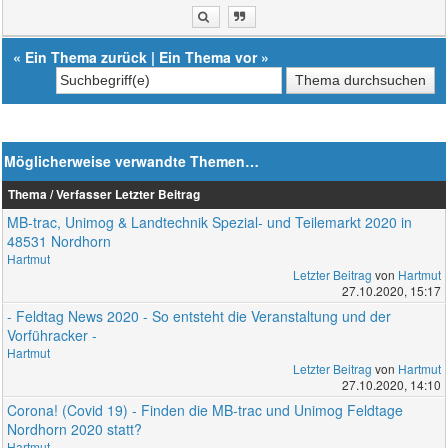
«
Ein Thema zurück
|
Ein Thema vor
»
Möglicherweise verwandte Themen…
Thema / Verfasser
Letzter Beitrag
MB-trac, Unimog & Landtechnik Spezial- und Teilemarkt 2020 in
48531 Nordhorn
Hartmut
Letzter Beitrag
von
Hartmut
27.10.2020, 15:17
- Feldtag News 2020 - So entsteht die Veranstaltung und der
Vorführacker -
Hartmut
Letzter Beitrag
von
Hartmut
27.10.2020, 14:10
Corona! (Covid 19) - Finden die MB-trac und Unimog Feldtage
Nordhorn 2020 statt?
Hartmut