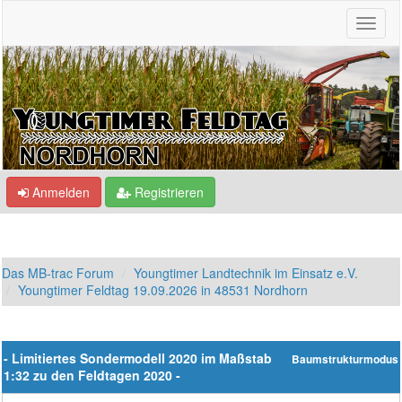
Anmelden
Registrieren
Das MB-trac Forum
Youngtimer Landtechnik im Einsatz e.V.
Youngtimer Feldtag 19.09.2026 in 48531 Nordhorn
- Limitiertes Sondermodell 2020 im Maßstab
Baumstrukturmodus
1:32 zu den Feldtagen 2020 -