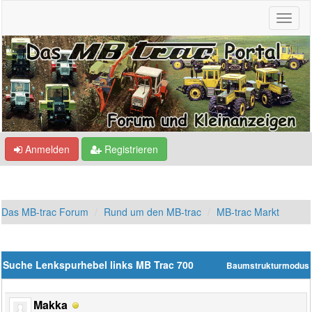
Anmelden
Registrieren
Das MB-trac Forum
Rund um den MB-trac
MB-trac Markt
Suche Lenkspurhebel links MB Trac 700
Baumstrukturmodus
Makka