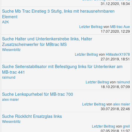
31.12.2020, 18:34
Suche Mb Trac Einstieg 3 Stufig, links mit herausnehmbaren
Element
A2K
Letzter Beitrag
von
MB-trac Aue
17.07.2020, 12:29
Suche Halter und Unterlenkerstrebe links, Halter
Zusatzscheinwerfer für MBtrac MS
Wiesenblitz
Letzter Beitrag
von
HMasterX1978
27.01.2019, 18:51
Suche Seitenstabilisator mit Befestigung links für Unterlenker am
MB-trac 441
raimund
Letzter Beitrag
von
raimund
18.10.2018, 07:09
Suche Lenkspurhebel für MB-trac 700
alex maier
Letzter Beitrag
von
alex maier
30.07.2018, 22:46
Suche Rücklicht Ersatzglas links
Wiesenblitz
Letzter Beitrag
von
greil
07.05.2018, 11:37