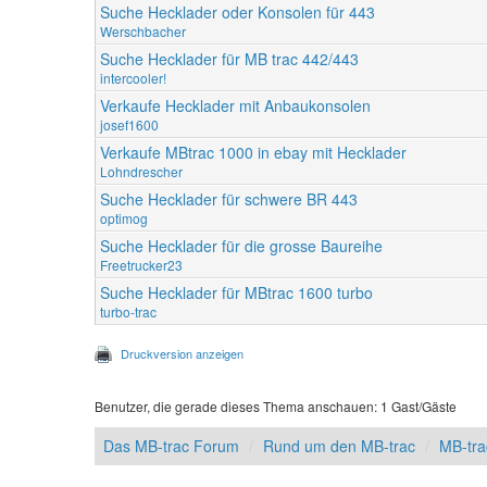
Suche Hecklader oder Konsolen für 443
Werschbacher
Suche Hecklader für MB trac 442/443
intercooler!
Verkaufe Hecklader mit Anbaukonsolen
josef1600
Verkaufe MBtrac 1000 in ebay mit Hecklader
Lohndrescher
Suche Hecklader für schwere BR 443
optimog
Suche Hecklader für die grosse Baureihe
Freetrucker23
Suche Hecklader für MBtrac 1600 turbo
turbo-trac
Druckversion anzeigen
Benutzer, die gerade dieses Thema anschauen: 1 Gast/Gäste
Das MB-trac Forum
Rund um den MB-trac
MB-tra