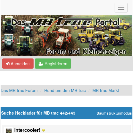
Anmelden
Registrieren
Das MB-trac Forum
Rund um den MB-trac
MB-trac Markt
Suche Hecklader für MB trac 442/443
Baumstrukturmodus
intercooler!