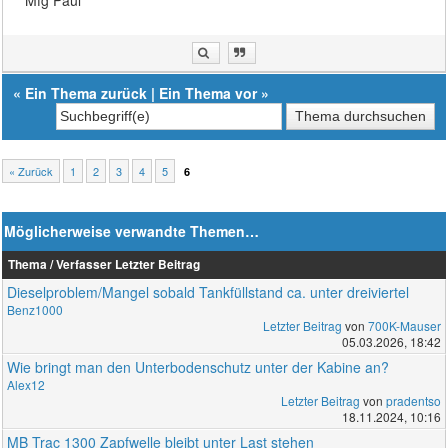
Mfg Paul
«
Ein Thema zurück
|
Ein Thema vor
»
« Zurück
1
2
3
4
5
6
Möglicherweise verwandte Themen…
Thema / Verfasser
Letzter Beitrag
Dieselproblem/Mangel sobald Tankfüllstand ca. unter dreiviertel
Benz1000
Letzter Beitrag
von
700K-Mauser
05.03.2026, 18:42
Wie bringt man den Unterbodenschutz unter der Kabine an?
Alex12
Letzter Beitrag
von
pradentso
18.11.2024, 10:16
MB Trac 1300 Zapfwelle bleibt unter Last stehen