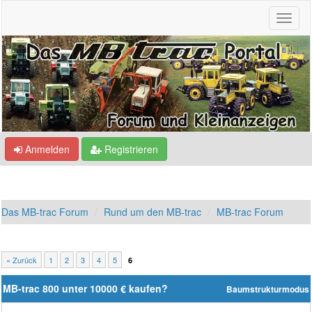
Anmelden
Registrieren
Das MB-trac Forum
Rund um den MB-trac
MB-trac Forum
« Zurück
1
2
3
4
5
6
MB-trac 800 unter 10000 € kaufen?
Baumstrukturmodus