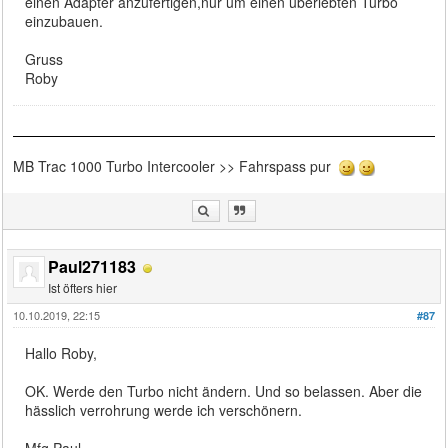
einen Adapter anzufertigen,nur um einen überlebten Turbo
einzubauen.
Gruss
Roby
MB Trac 1000 Turbo Intercooler >> Fahrspass pur
Paul271183
Ist öfters hier
10.10.2019, 22:15
#87
Hallo Roby,
OK. Werde den Turbo nicht ändern. Und so belassen. Aber die
hässlich verrohrung werde ich verschönern.