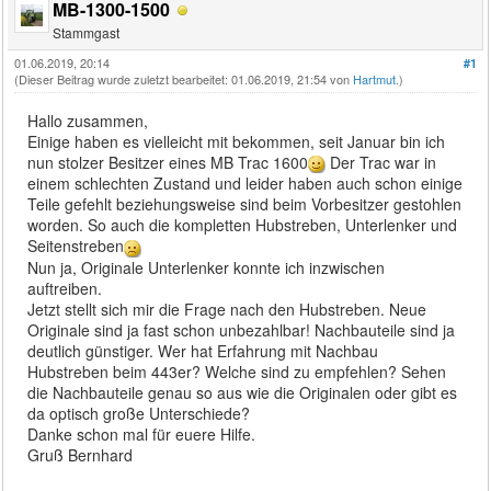
MB-1300-1500
Stammgast
01.06.2019, 20:14
#1
(Dieser Beitrag wurde zuletzt bearbeitet: 01.06.2019, 21:54 von
Hartmut
.)
Hallo zusammen,
Einige haben es vielleicht mit bekommen, seit Januar bin ich
nun stolzer Besitzer eines MB Trac 1600
Der Trac war in
einem schlechten Zustand und leider haben auch schon einige
Teile gefehlt beziehungsweise sind beim Vorbesitzer gestohlen
worden. So auch die kompletten Hubstreben, Unterlenker und
Seitenstreben
Nun ja, Originale Unterlenker konnte ich inzwischen
auftreiben.
Jetzt stellt sich mir die Frage nach den Hubstreben. Neue
Originale sind ja fast schon unbezahlbar! Nachbauteile sind ja
deutlich günstiger. Wer hat Erfahrung mit Nachbau
Hubstreben beim 443er? Welche sind zu empfehlen? Sehen
die Nachbauteile genau so aus wie die Originalen oder gibt es
da optisch große Unterschiede?
Danke schon mal für euere Hilfe.
Gruß Bernhard