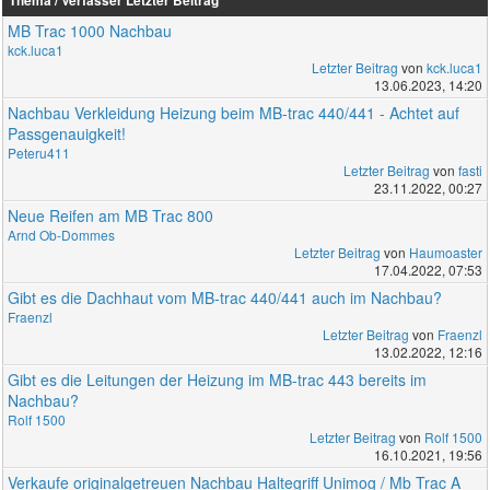
Thema / Verfasser
Letzter Beitrag
MB Trac 1000 Nachbau
kck.luca1
Letzter Beitrag
von
kck.luca1
13.06.2023, 14:20
Nachbau Verkleidung Heizung beim MB-trac 440/441 - Achtet auf
Passgenauigkeit!
Peteru411
Letzter Beitrag
von
fasti
23.11.2022, 00:27
Neue Reifen am MB Trac 800
Arnd Ob-Dommes
Letzter Beitrag
von
Haumoaster
17.04.2022, 07:53
Gibt es die Dachhaut vom MB-trac 440/441 auch im Nachbau?
Fraenzl
Letzter Beitrag
von
Fraenzl
13.02.2022, 12:16
Gibt es die Leitungen der Heizung im MB-trac 443 bereits im
Nachbau?
Rolf 1500
Letzter Beitrag
von
Rolf 1500
16.10.2021, 19:56
Verkaufe originalgetreuen Nachbau Haltegriff Unimog / Mb Trac A