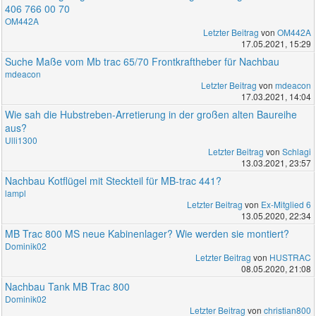
406 766 00 70
OM442A
Letzter Beitrag
von
OM442A
17.05.2021, 15:29
Suche Maße vom Mb trac 65/70 Frontkraftheber für Nachbau
mdeacon
Letzter Beitrag
von
mdeacon
17.03.2021, 14:04
Wie sah die Hubstreben-Arretierung in der großen alten Baureihe
aus?
Ulli1300
Letzter Beitrag
von
Schlagi
13.03.2021, 23:57
Nachbau Kotflügel mit Steckteil für MB-trac 441?
lampl
Letzter Beitrag
von
Ex-Mitglied 6
13.05.2020, 22:34
MB Trac 800 MS neue Kabinenlager? Wie werden sie montiert?
Dominik02
Letzter Beitrag
von
HUSTRAC
08.05.2020, 21:08
Nachbau Tank MB Trac 800
Dominik02
Letzter Beitrag
von
christian800