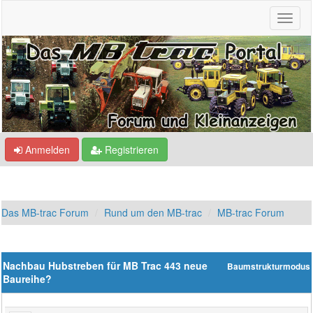
Anmelden
Registrieren
Das MB-trac Forum
Rund um den MB-trac
MB-trac Forum
Nachbau Hubstreben für MB Trac 443 neue
Baumstrukturmodus
Baureihe?