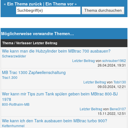
«
Ein Thema zurück
|
Ein Thema vor
»
Möglicherweise verwandte Themen…
Thema / Verfasser
Letzter Beitrag
Wie kann man die Hubzylinder beim MBtrac 700 ausbauen?
Schwarzwälder
Letzter Beitrag
von
schrauber1962
26.04.2024, 19:31
MB Trac 1300 Zapfwellenschaltung
Trac1.300
Letzter Beitrag
von
Tobi130
09.03.2024, 12:21
Wer kann mir Tips zum Tank spülen geben beim MBtrac 800-BJ
1978
800-Rotthalm-MB
Letzter Beitrag
von
Bene3107
15.11.2022, 12:51
Wie kann ich den Tank ausbauen beim MBtrac turbo 900?
Kettenhummel