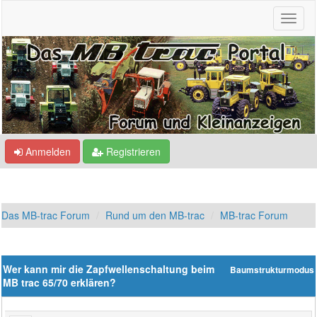
Anmelden
Registrieren
Das MB-trac Forum
Rund um den MB-trac
MB-trac Forum
Wer kann mir die Zapfwellenschaltung beim
Baumstrukturmodus
MB trac 65/70 erklären?