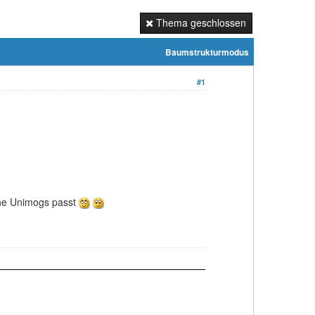
Thema geschlossen
Baumstrukturmodus
#1
eine Unimogs passt