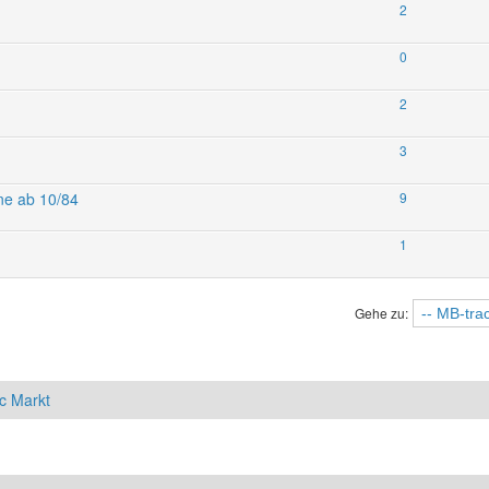
2
0
2
3
ne ab 10/84
9
1
Gehe zu:
c Markt