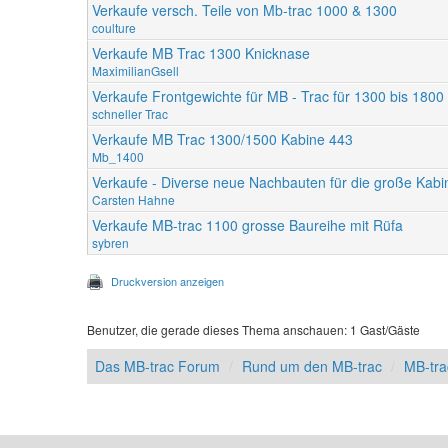
Verkaufe versch. Teile von Mb-trac 1000 & 1300
coulture
Verkaufe MB Trac 1300 Knicknase
MaximilianGsell
Verkaufe Frontgewichte für MB - Trac für 1300 bis 1800
schneller Trac
Verkaufe MB Trac 1300/1500 Kabine 443
Mb_1400
Verkaufe - Diverse neue Nachbauten für die große Kabi
Carsten Hahne
Verkaufe MB-trac 1100 grosse Baureihe mit Rüfa
sybren
Druckversion anzeigen
Benutzer, die gerade dieses Thema anschauen: 1 Gast/Gäste
Das MB-trac Forum
Rund um den MB-trac
MB-tra