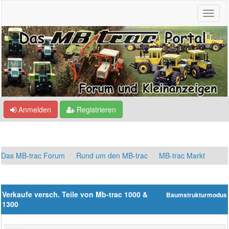
Anmelden
Registrieren
Das MB-trac Forum
Rund um den MB-trac
MB-trac Markt
Verkaufe versch. Teile von Mb-trac 1000 &
Baumstrukturmodus
1300