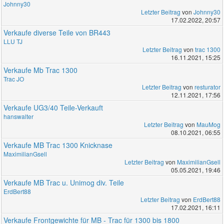
Johnny30
Letzter Beitrag
von
Johnny30
17.02.2022, 20:57
Verkaufe diverse Teile von BR443
LLU TJ
Letzter Beitrag
von
trac 1300
16.11.2021, 15:25
Verkaufe Mb Trac 1300
Trac JO
Letzter Beitrag
von
resturator
12.11.2021, 17:56
Verkaufe UG3/40 Teile-Verkauft
hanswalter
Letzter Beitrag
von
MauMog
08.10.2021, 06:55
Verkaufe MB Trac 1300 Knicknase
MaximilianGsell
Letzter Beitrag
von
MaximilianGsell
05.05.2021, 19:46
Verkaufe MB Trac u. Unimog div. Teile
ErdBert88
Letzter Beitrag
von
ErdBert88
17.02.2021, 16:11
Verkaufe Frontgewichte für MB - Trac für 1300 bis 1800