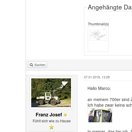
Angehängte Da
Thumbnail(s)
Suchen
07.01.2018, 13:28
Hallo Marco,
an meinem 700er sind Z
Ich habe zwar keine sc
Franz Josef
Fühlt sich wie zu Hause
In meiner -das bin ich