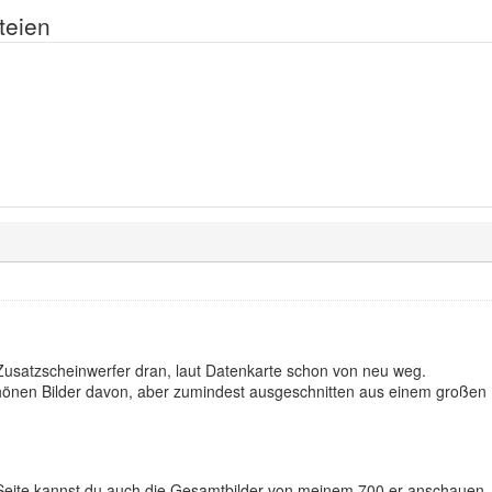
teien
usatzscheinwerfer dran, laut Datenkarte schon von neu weg.
hönen Bilder davon, aber zumindest ausgeschnitten aus einem großen Bi
- Seite kannst du auch die Gesamtbilder von meinem 700 er anschauen.