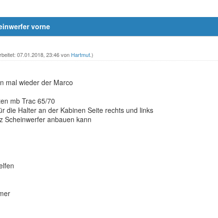
einwerfer vorne
rbeitet: 07.01.2018, 23:46 von
Hartmut
.)
gen mal wieder der Marco
lten mb Trac 65/70
r die Halter an der Kabinen Seite rechts und links
tz Scheinwerfer anbauen kann
g
elfen
mer