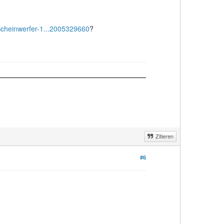
Scheinwerfer-1...2005329660
?
Zitieren
#6