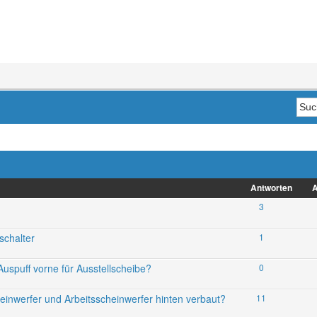
Antworten
A
3
schalter
1
spuff vorne für Ausstellscheibe?
0
heinwerfer und Arbeitsscheinwerfer hinten verbaut?
11