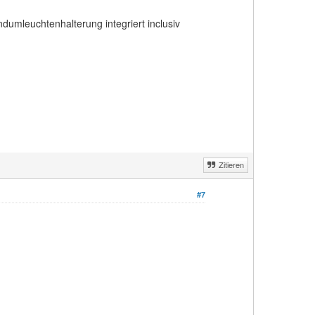
undumleuchtenhalterung integriert inclusiv
Zitieren
#7