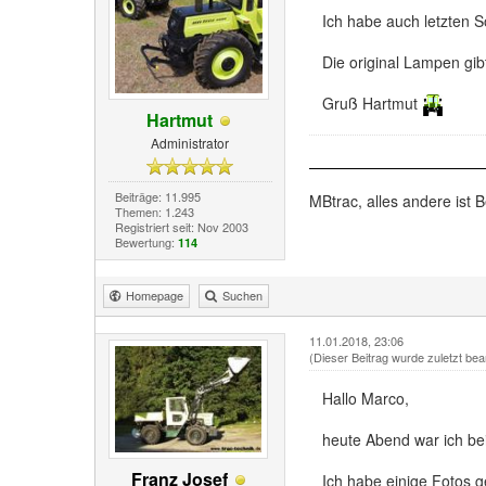
Ich habe auch letzten
Die original Lampen gib
Gruß Hartmut
Hartmut
Administrator
Beiträge: 11.995
MBtrac, alles andere ist B
Themen: 1.243
Registriert seit: Nov 2003
Bewertung:
114
Homepage
Suchen
11.01.2018, 23:06
(Dieser Beitrag wurde zuletzt bea
Hallo Marco,
heute Abend war ich bei
Franz Josef
Ich habe einige Fotos g