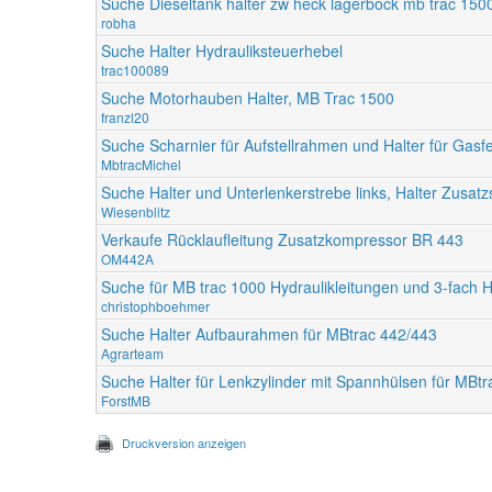
Suche Dieseltank halter zw heck lagerbock mb trac 150
robha
Suche Halter Hydrauliksteuerhebel
trac100089
Suche Motorhauben Halter, MB Trac 1500
franzl20
Suche Scharnier für Aufstellrahmen und Halter für Gasf
MbtracMichel
Suche Halter und Unterlenkerstrebe links, Halter Zusat
Wiesenblitz
Verkaufe Rücklaufleitung Zusatzkompressor BR 443
OM442A
Suche für MB trac 1000 Hydraulikleitungen und 3-fach H
christophboehmer
Suche Halter Aufbaurahmen für MBtrac 442/443
Agrarteam
Suche Halter für Lenkzylinder mit Spannhülsen für MBtr
ForstMB
Druckversion anzeigen