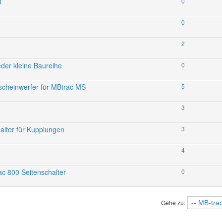
0
0
0
2
eder kleine Baureihe
0
zscheinwerfer für MBtrac MS
5
3
alter für Kupplungen
3
4
ac 800 Seitenschalter
0
Gehe zu: