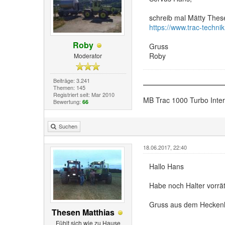
schreib mal Mätty These
https://www.trac-techn
Roby
Gruss
Roby
Moderator
Beiträge: 3.241
Themen: 145
Registriert seit: Mar 2010
MB Trac 1000 Turbo Inte
Bewertung:
66
Suchen
18.06.2017, 22:40
Hallo Hans
Habe noch Halter vorrät
Gruss aus dem Heckenl
Thesen Matthias
Fühlt sich wie zu Hause