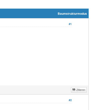
Baumstrukturmodus
#1
Zitieren
#2