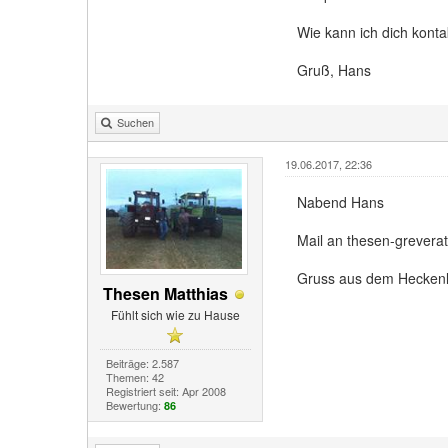
Wie kann ich dich konta
Gruß, Hans
Suchen
19.06.2017, 22:36
Nabend Hans
Mail an thesen-grevera
Gruss aus dem Heckenl
Thesen Matthias
Fühlt sich wie zu Hause
Beiträge: 2.587
Themen: 42
Registriert seit: Apr 2008
Bewertung:
86