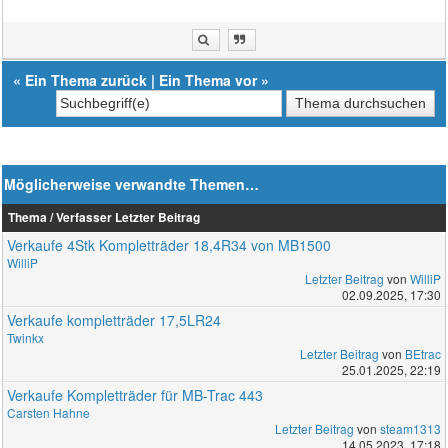
«
Ein Thema zurück
|
Ein Thema vor
»
Möglicherweise verwandte Themen…
Thema / Verfasser
Letzter Beitrag
Verkaufe 4Stk Kompletträder 18,4R34 von MB1500
WilliP
Letzter Beitrag
von
WilliP
02.09.2025, 17:30
Verkaufe kompletträder 17,5LR24
Twinkx
Letzter Beitrag
von
BEtrac
25.01.2025, 22:19
Verkaufe Kompletträder für MB-Trac 443
Carsten Hahne
Letzter Beitrag
von
steam1313
14.05.2023, 17:18