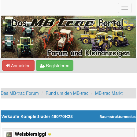
Anmelden
Registrieren
Das MB-trac Forum
Rund um den MB-trac
MB-trac Markt
Verkaufe Kompletträder 480/70R28
Baumstrukturmodus
Weisbiersiggi