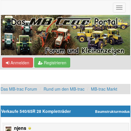
Anmelden
Registrieren
Das MB-trac Forum
Rund um den MB-trac
MB-trac Markt
Verkaufe 540/65R 28 Kompletträder
Baumstrukturmodus
njens