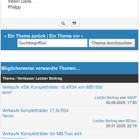
Vielen Dank,
Philipp
«
Ein Thema zurück
|
Ein Thema vor
»
Möglicherweise verwandte Themen…
Thema / Verfasser
Letzter Beitrag
Verkaufe 4Stk Kompletträder 18,4R34 von MB1500
WilliP
Letzter Beitrag
von
WilliP
02.09.2025, 17:30
Verkaufe kompletträder 17,5LR24
Twinkx
Letzter Beitrag
von
BEtrac
25.01.2025, 22:19
Verkaufe Kompletträder für MB-Trac 443
Carsten Hahne