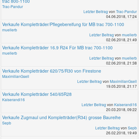
trac 800-1100
Trac-Pandur
Letzter Beitrag
von
Trac-Pandur
04.06.2018, 17:24
Verkaufe Kompletträder/Pflegebereifung für MB trac 700-1100
muellerb
Letzter Beitrag
von
muellerb
02.06.2018, 21:49
Verkaufe Kompletträder 16.9 R24 Für MB trac 700-1100
muellerb
Letzter Beitrag
von
muellerb
02.06.2018, 21:38
Verkaufe Kompletträder 620/75/R30 von Firestone
MaximilianGsell
Letzter Beitrag
von
MaximilianGsell
19.05.2018, 21:17
Verkaufe Kompletträder 540/65R28
Kaiserandi16
Letzter Beitrag
von
Kaiserandi16
20.03.2018, 09:22
Verkaufe Zugmaul und Kompletträder(R34) grosse Baureihe
Sepb
Letzter Beitrag
von
Sepb
26.02.2018, 19:49