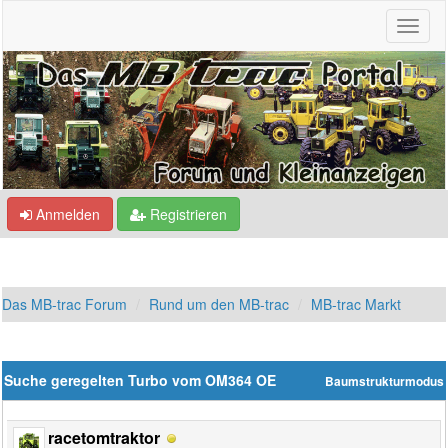
Anmelden
Registrieren
Das MB-trac Forum
Rund um den MB-trac
MB-trac Markt
Suche geregelten Turbo vom OM364 OE
Baumstrukturmodus
racetomtraktor