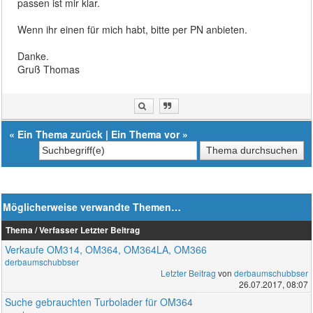
passen ist mir klar.
Wenn ihr einen für mich habt, bitte per PN anbieten.
Danke.
Gruß Thomas
«
Ein Thema zurück
|
Ein Thema vor
»
Möglicherweise verwandte Themen…
Thema / Verfasser
Letzter Beitrag
Verkaufe OM314, OM364, OM364LA, OM366
derbaumschubbser
Letzter Beitrag
von
derbaumschubbser
26.07.2017, 08:07
Suche gebrauchten Turbolader für OM364