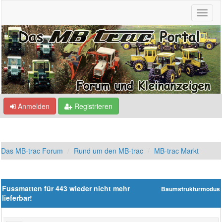
Anmelden
Registrieren
Das MB-trac Forum
Rund um den MB-trac
MB-trac Markt
Fussmatten für 443 wieder nicht mehr
Baumstrukturmodus
lieferbar!