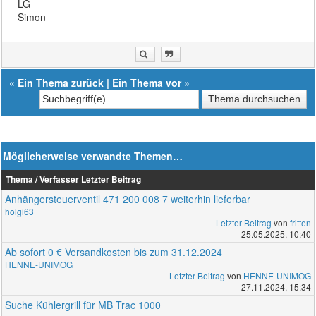
LG
Simon
«
Ein Thema zurück
|
Ein Thema vor
»
Möglicherweise verwandte Themen…
Thema / Verfasser
Letzter Beitrag
Anhängersteuerventil 471 200 008 7 weiterhin lieferbar
holgi63
Letzter Beitrag
von
fritten
25.05.2025, 10:40
Ab sofort 0 € Versandkosten bis zum 31.12.2024
HENNE-UNIMOG
Letzter Beitrag
von
HENNE-UNIMOG
27.11.2024, 15:34
Suche Kühlergrill für MB Trac 1000