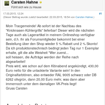
Carsten Hahne
Fühlt sich wie zu Hause
17.03.2015, 12:24
#1
(Dieser Beitrag wurde zuletzt bearbeitet: 22.03.2015, 18:54 von
Carsten Hahne
.)
Moin Tracgemeinde! Ab sofort ist der Nachbau des
"Knicknasen-Kühlergrills" lieferbar! Dieser wird die nächsten
Tage auch als Lagerartikel in meinem Onlineshop verfügbar
sein, d.h. ihr als Forumsmitglieder bekommt bei einer
Bestellung über den Shop wieder 5 % Rabatt und 2 % Skonto!
Da ich produktionstechnisch bedingt jeden Tag nur 1 Exemplar
erhalte, gilt die alte Weisheit "Wer zuerst...
soll heissen, die Aufträge werden der Reihe nach
abgearbeitet!
Preis wird, wie schon auf dem Klönabend angekündigt, 430,00
Euro netto für die unlackierte Variante sein! In den
Originalfarbtönen, also entweder RAL 9005 schwarz oder DB
6262 olivgrün, dann 20,00 Euro mehr, was dann aber
immernoch unter dem damaligen VK-Preis liegt!
Gruss Carsten