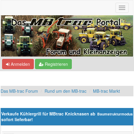
Anmelden
Registrieren
Das MB-trac Forum
Rund um den MB-trac
MB-trac Markt
Verkaufe Kühlergrill für MBtrac Knicknasen ab
Baumstrukturmodus
sofort lieferbar!