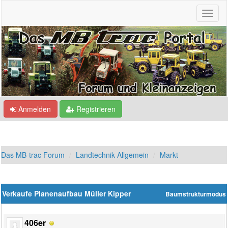
Anmelden
Registrieren
Das MB-trac Forum
Landtechnik Allgemein
Markt
Verkaufe Planenaufbau Müller Kipper
Baumstrukturmodus
406er