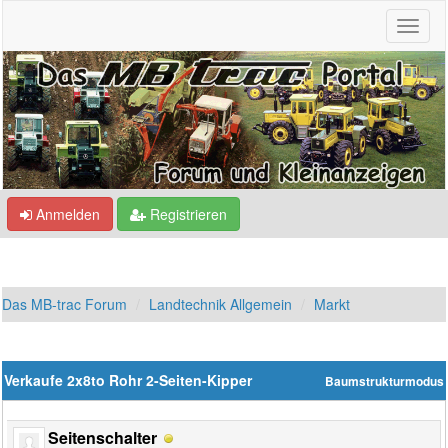
Anmelden
Registrieren
Das MB-trac Forum
Landtechnik Allgemein
Markt
Verkaufe 2x8to Rohr 2-Seiten-Kipper
Baumstrukturmodus
Seitenschalter