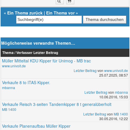
«
Ein Thema zurück
|
Ein Thema vor
»
Möglicherweise verwandte Themen…
Thema / Verfasser
Letzter Beitrag
Müller Mitteltal KDU Kipper für Unimog - MB trac
www.univoit.de
Letzter Beitrag
von
www.univoit.de
25.07.2025, 08:57
Verkaufe 8 to ITAS Kipper.
mbanna
Letzter Beitrag
von
mbanna
10.06.2016, 15:03
Verkaufe Reisch 3-seiten Tandemkipper 8 t generalüberholt
MB 1400
Letzter Beitrag
von
MB 1400
30.05.2016, 12:22
Verkaufe Planenaufbau Müller Kipper