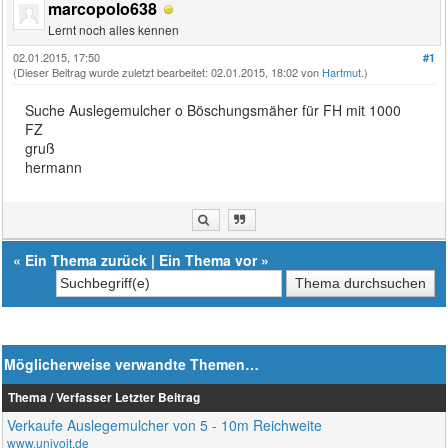
marcopolo638
Lernt noch alles kennen
02.01.2015, 17:50
#1
(Dieser Beitrag wurde zuletzt bearbeitet: 02.01.2015, 18:02 von
Hartmut
.)
Suche Auslegemulcher o Böschungsmäher für FH mit 1000
FZ
gruß
hermann
«
Ein Thema zurück
|
Ein Thema vor
»
Möglicherweise verwandte Themen…
Thema / Verfasser
Letzter Beitrag
Verkaufe Auslegemulcher von 5 - 10m Reichweite
www.univoit.de