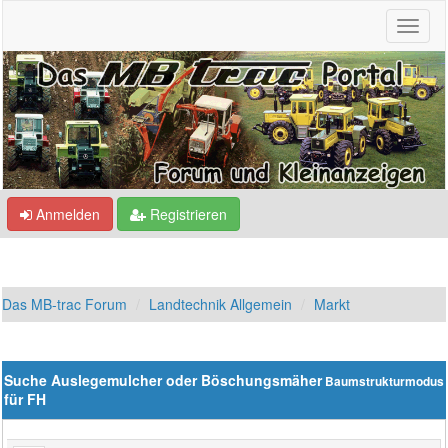
Anmelden
Registrieren
Das MB-trac Forum
Landtechnik Allgemein
Markt
Suche Auslegemulcher oder Böschungsmäher
Baumstrukturmodus
für FH