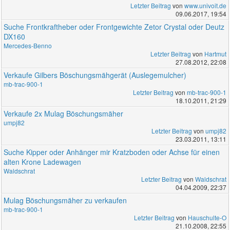
Letzter Beitrag
von
www.univoit.de
09.06.2017, 19:54
Suche Frontkraftheber oder Frontgewichte Zetor Crystal oder Deutz
DX160
Mercedes-Benno
Letzter Beitrag
von
Hartmut
27.08.2012, 22:08
Verkaufe Gilbers Böschungsmähgerät (Auslegemulcher)
mb-trac-900-1
Letzter Beitrag
von
mb-trac-900-1
18.10.2011, 21:29
Verkaufe 2x Mulag Böschungsmäher
umpj82
Letzter Beitrag
von
umpj82
23.03.2011, 13:11
Suche Kipper oder Anhänger mir Kratzboden oder Achse für einen
alten Krone Ladewagen
Waldschrat
Letzter Beitrag
von
Waldschrat
04.04.2009, 22:37
Mulag Böschungsmäher zu verkaufen
mb-trac-900-1
Letzter Beitrag
von
Hauschulte-O
21.10.2008, 22:55