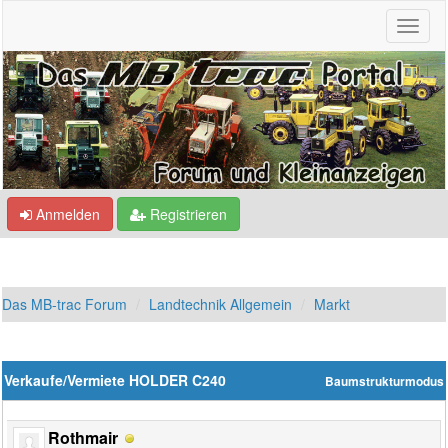
Anmelden
Registrieren
Das MB-trac Forum
Landtechnik Allgemein
Markt
Verkaufe/Vermiete HOLDER C240
Baumstrukturmodus
Rothmair