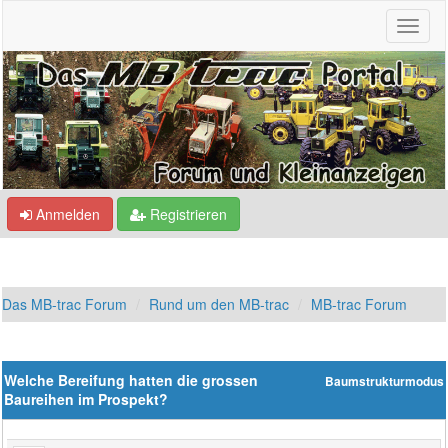
Anmelden
Registrieren
Das MB-trac Forum
Rund um den MB-trac
MB-trac Forum
Welche Bereifung hatten die grossen
Baumstrukturmodus
Baureihen im Prospekt?