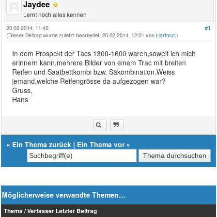
Jaydee
Lernt noch alles kennen
20.02.2014, 11:42
#1
(Dieser Beitrag wurde zuletzt bearbeitet: 20.02.2014, 12:01 von
Hartmut
.)
In dem Prospekt der Tacs 1300-1600 waren,soweit ich mich
erinnern kann,mehrere Bilder von einem Trac mit breiten
Reifen und Saatbettkombi bzw. Säkombination.Weiss
jemand,welche Reifengrösse da aufgezogen war?
Gruss,
Hans
«
Ein Thema zurück
|
Ein Thema vor
»
Möglicherweise verwandte Themen…
Thema / Verfasser
Letzter Beitrag