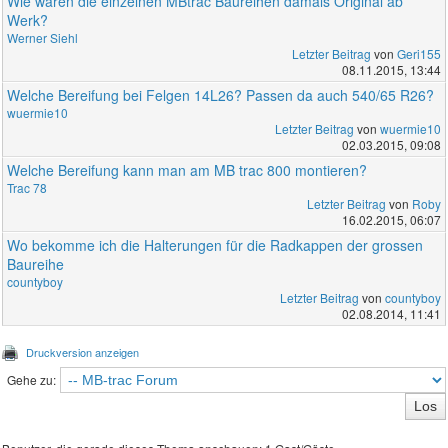
Wie waren die einzelnen MBtrac Baureihen damals Original ab
Werk?
Werner Siehl
Letzter Beitrag
von
Geri155
08.11.2015, 13:44
Welche Bereifung bei Felgen 14L26? Passen da auch 540/65 R26?
wuermie10
Letzter Beitrag
von
wuermie10
02.03.2015, 09:08
Welche Bereifung kann man am MB trac 800 montieren?
Trac 78
Letzter Beitrag
von
Roby
16.02.2015, 06:07
Wo bekomme ich die Halterungen für die Radkappen der grossen
Baureihe
countyboy
Letzter Beitrag
von
countyboy
02.08.2014, 11:41
Druckversion anzeigen
Gehe zu: