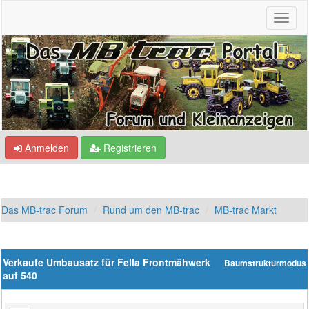
Anmelden
Registrieren
Das MB-trac Forum
Rund um den MB-trac
MB-trac Markt
Verkaufe Umbausatz für Fella Frontmähwerk
Baumstrukturmodus
auf 540