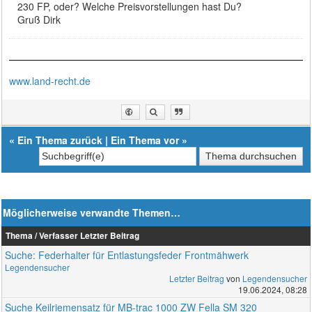
230 FP, oder? Welche Preisvorstellungen hast Du?
Gruß Dirk
www.land-recht.de
«
Ein Thema zurück
|
Ein Thema vor
»
Möglicherweise verwandte Themen…
Thema / Verfasser
Letzter Beitrag
Suche: Federhalter für Entlastungsfeder Frontmähwerk
Legendensucher
Letzter Beitrag
von
Legendensucher
19.06.2024, 08:28
Suche Keilriemensatz für MB-trac 1000 ZW Fella SM 320