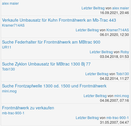
alex maier
Letzter Beitrag
von
alex maier
16.09.2021, 20:46
Verkaufe Umbausatz für Kuhn Frontmähwerk an Mb-Trac 443
Kramer714AS
Letzter Beitrag
von
Kramer714AS
06.01.2020, 12:30
Suche Federhalter für Frontmähwerk am MBtrac 900
UR11
Letzter Beitrag
von
Roby
03.04.2018, 01:53
Suche Zyklon Umbausatz für MBtrac 1300 Bj 77
Tobi130
Letzter Beitrag
von
Tobi130
04.02.2014, 11:27
Suche Frontzapfwelle 1300 od. 1500 und Frontmähwerk
mini.mog
Letzter Beitrag
von
mini.mog
04.06.2007, 07:16
Frontmähwerk zu verkaufen
mb-trac-900-1
Letzter Beitrag
von
mb-trac-900-1
31.05.2007, 04:47