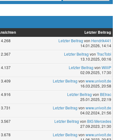
nsichten
Letzter Beitrag
4.268
Letzter Beitrag
von
Hendrik441
14.01.2026, 14:14
2.367
Letzter Beitrag
von
TracTobi
13.10.2025, 00:16
4.137
Letzter Beitrag
von
WilliP
02.09.2025, 17:30
3.409
Letzter Beitrag
von
www.univoit.de
16.03.2025, 20:58
4.916
Letzter Beitrag
von
BEtrac
25.01.2025, 22:19
3.731
Letzter Beitrag
von
www.univoit.de
04.02.2024, 21:56
3.567
Letzter Beitrag
von
BIG Mercedes
27.09.2023, 21:30
3.678
Letzter Beitrag
von
www.univoit.de
11.06.2023, 20:53