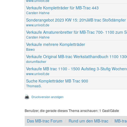
www.univoit.de
Verkaufe Kompletträder für MB-Trac 443
Carsten Hahne
Sonderangebot 2023 KW 15: 20%MB trac Stoßdämpfer N
www.univoit.de
Verkaufe Amaturenbretter für MB-Trac 700- 1100 zum S
Carsten Hahne
Verkaufe mehrere Kompletträder
Bawo
Verkaufe Original MB-trac Werkstatthandbuch 1100 13
dorumfischer
Verkaufe MB trac 1100 - 1500 Aufstieg 3-Stufig Wochen
www.univoit.de
Suche Kompletträder MB Trac 900
ThomasS.
Druckversion anzeigen
Benutzer, die gerade dieses Thema anschauen: 1 Gast/Gäste
Das MB-trac Forum
Rund um den MB-trac
MB-tra