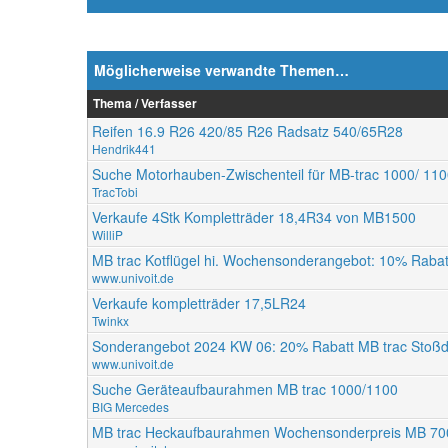
Möglicherweise verwandte Themen…
Thema / Verfasser
Reifen 16.9 R26 420/85 R26 Radsatz 540/65R28
Hendrik441
Suche Motorhauben-Zwischenteil für MB-trac 1000/ 11
TracTobi
Verkaufe 4Stk Kompletträder 18,4R34 von MB1500
WilliP
MB trac Kotflügel hi. Wochensonderangebot: 10% Rabatt 
www.univoit.de
Verkaufe kompletträder 17,5LR24
Twinkx
Sonderangebot 2024 KW 06: 20% Rabatt MB trac Stoßdä
www.univoit.de
Suche Geräteaufbaurahmen MB trac 1000/1100
BIG Mercedes
MB trac Heckaufbaurahmen Wochensonderpreis MB 700 /