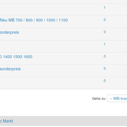
1
eu MB 700 / 800 / 900 / 1000 / 1100
0
onderpreis
0
1
00 1400 1500 1600
0
sonderpreis
0
0
Gehe zu:
c Markt