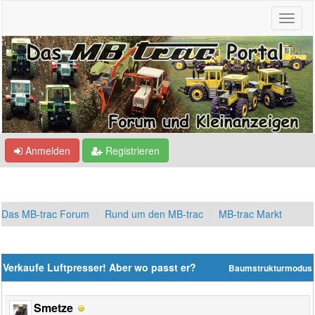
Anmelden
Registrieren
Das MB-trac Forum
Rund um den MB-trac
MB-trac Markt
Verkaufe Luftpresser! Aber wo passt er?
Baumstrukturmodus
Smetze