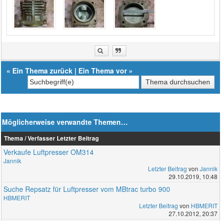
«
Ein Thema zurück
|
Ein Thema vor
»
Möglicherweise verwandte Themen…
Thema / Verfasser
Letzter Beitrag
Verkaufe Luftpresser OM314
Jannik
Letzter Beitrag
von
Jannik
29.10.2019, 10:48
Suche Repsatz für Luftpresser vom MBtrac turbo 900
HBMERIT
Letzter Beitrag
von
HBMERIT
27.10.2012, 20:37