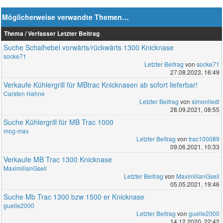
Möglicherweise verwandte Themen…
Thema / Verfasser
Letzter Beitrag
Suche Schalhebel vorwärts/rückwärts 1300 Knicknase
socke71
Letzter Beitrag
von
socke71
27.08.2023, 16:49
Verkaufe Kühlergrill für MBtrac Knicknasen ab sofort lieferbar!
Carsten Hahne
Letzter Beitrag
von
simonliedl
28.09.2021, 08:55
Suche Kühlergrill für MB Trac 1000
mog-max
Letzter Beitrag
von
trac100089
09.06.2021, 10:33
Verkaufe MB Trac 1300 Knicknase
MaximilianGsell
Letzter Beitrag
von
MaximilianGsell
05.05.2021, 19:46
Suche Mb Trac 1300 bzw 1500 er Knicknase
guelle2000
Letzter Beitrag
von
guelle2000
14.12.2020, 22:42