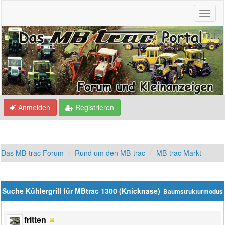
Anmelden
Registrieren
Das MB-trac Forum
Rund um den MB-trac
MB-trac Markt
Suche Kühlergrill für MBtrac 1300 (Knicknase)
Baumstrukturmodus
fritten