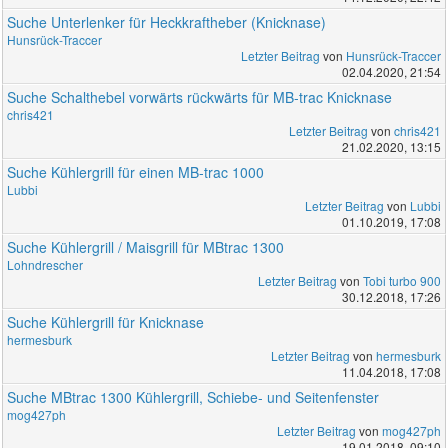
Suche Unterlenker für Heckkraftheber (Knicknase)
Hunsrück-Traccer
Letzter Beitrag
von
Hunsrück-Traccer
02.04.2020, 21:54
Suche Schalthebel vorwärts rückwärts für MB-trac Knicknase
chris421
Letzter Beitrag
von
chris421
21.02.2020, 13:15
Suche Kühlergrill für einen MB-trac 1000
Lubbi
Letzter Beitrag
von
Lubbi
01.10.2019, 17:08
Suche Kühlergrill / Maisgrill für MBtrac 1300
Lohndrescher
Letzter Beitrag
von
Tobi turbo 900
30.12.2018, 17:26
Suche Kühlergrill für Knicknase
hermesburk
Letzter Beitrag
von
hermesburk
11.04.2018, 17:08
Suche MBtrac 1300 Kühlergrill, Schiebe- und Seitenfenster
mog427ph
Letzter Beitrag
von
mog427ph
19.01.2018, 09:10