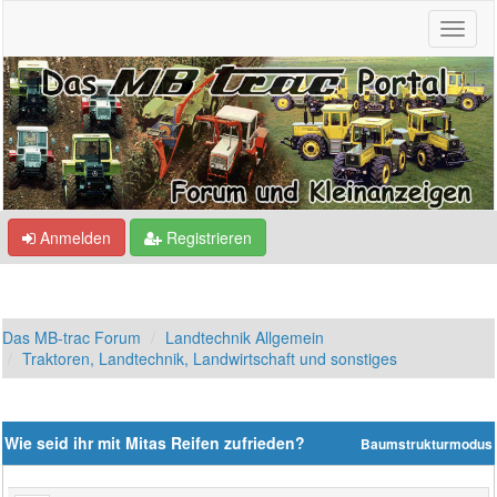
Anmelden
Registrieren
Das MB-trac Forum
Landtechnik Allgemein
Traktoren, Landtechnik, Landwirtschaft und sonstiges
Wie seid ihr mit Mitas Reifen zufrieden?
Baumstrukturmodus