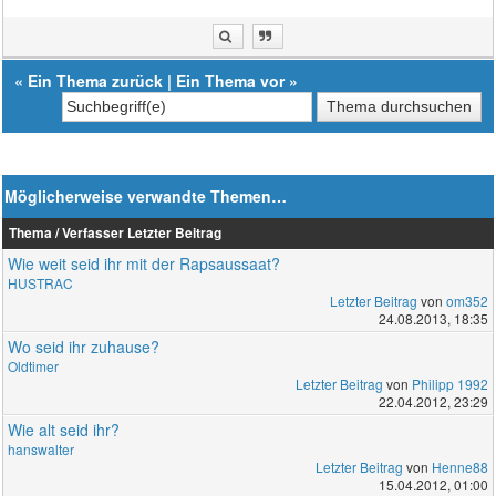
«
Ein Thema zurück
|
Ein Thema vor
»
Möglicherweise verwandte Themen…
Thema / Verfasser
Letzter Beitrag
Wie weit seid ihr mit der Rapsaussaat?
HUSTRAC
Letzter Beitrag
von
om352
24.08.2013, 18:35
Wo seid ihr zuhause?
Oldtimer
Letzter Beitrag
von
Philipp 1992
22.04.2012, 23:29
Wie alt seid ihr?
hanswalter
Letzter Beitrag
von
Henne88
15.04.2012, 01:00