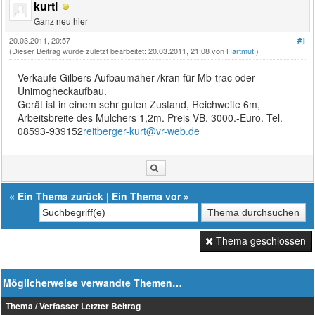
kurtl
Ganz neu hier
20.03.2011, 20:57
#1
(Dieser Beitrag wurde zuletzt bearbeitet: 20.03.2011, 21:08 von
Hartmut
.)
Verkaufe Gilbers Aufbaumäher /kran für Mb-trac oder
Unimogheckaufbau.
Gerät ist in einem sehr guten Zustand, Reichweite 6m,
Arbeitsbreite des Mulchers 1,2m. Preis VB. 3000.-Euro. Tel.
08593-939152
reitberger-kurt@vr-web.de
«
Ein Thema zurück
|
Ein Thema vor
»
Thema geschlossen
Möglicherweise verwandte Themen…
Thema / Verfasser
Letzter Beitrag