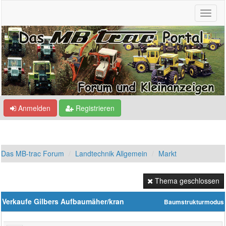
Anmelden
Registrieren
Das MB-trac Forum
Landtechnik Allgemein
Markt
Thema geschlossen
Verkaufe Gilbers Aufbaumäher/kran
Baumstrukturmodus