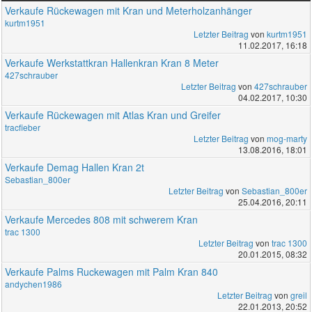
Verkaufe Rückewagen mit Kran und Meterholzanhänger
kurtm1951
Letzter Beitrag
von
kurtm1951
11.02.2017, 16:18
Verkaufe Werkstattkran Hallenkran Kran 8 Meter
427schrauber
Letzter Beitrag
von
427schrauber
04.02.2017, 10:30
Verkaufe Rückewagen mit Atlas Kran und Greifer
tracfieber
Letzter Beitrag
von
mog-marty
13.08.2016, 18:01
Verkaufe Demag Hallen Kran 2t
Sebastian_800er
Letzter Beitrag
von
Sebastian_800er
25.04.2016, 20:11
Verkaufe Mercedes 808 mit schwerem Kran
trac 1300
Letzter Beitrag
von
trac 1300
20.01.2015, 08:32
Verkaufe Palms Ruckewagen mit Palm Kran 840
andychen1986
Letzter Beitrag
von
greil
22.01.2013, 20:52