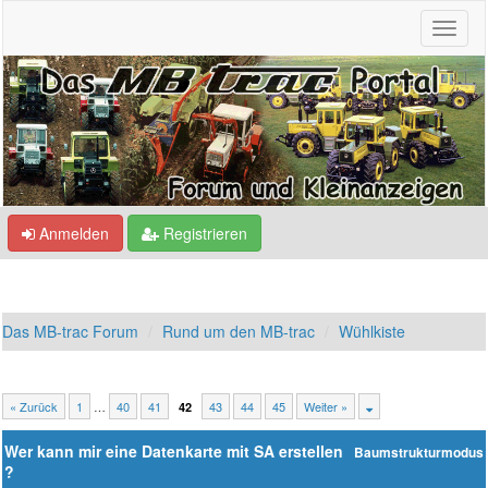
Anmelden
Registrieren
Das MB-trac Forum
Rund um den MB-trac
Wühlkiste
« Zurück
1
…
40
41
43
44
45
Weiter »
42
Wer kann mir eine Datenkarte mit SA erstellen
Baumstrukturmodus
?