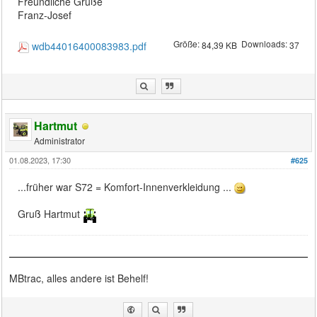
Freundliche Grüße
Franz-Josef
Größe:
Downloads:
wdb44016400083983.pdf
84,39 KB
37
Hartmut
Administrator
01.08.2023, 17:30
#625
...früher war S72 = Komfort-Innenverkleidung ...
Gruß Hartmut
MBtrac, alles andere ist Behelf!