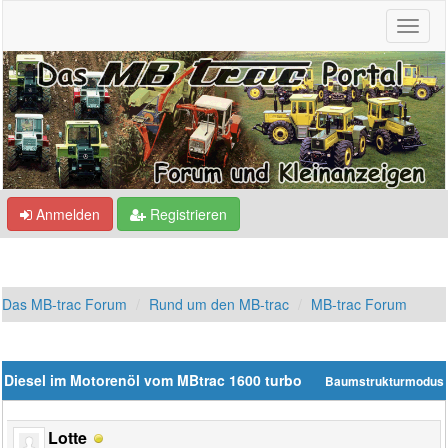
Anmelden
Registrieren
Das MB-trac Forum
Rund um den MB-trac
MB-trac Forum
Diesel im Motorenöl vom MBtrac 1600 turbo
Baumstrukturmodus
Lotte