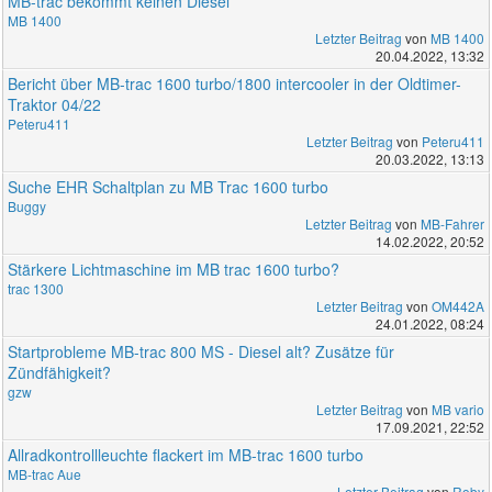
MB-trac bekommt keinen Diesel
MB 1400
Letzter Beitrag
von
MB 1400
20.04.2022, 13:32
Bericht über MB-trac 1600 turbo/1800 intercooler in der Oldtimer-
Traktor 04/22
Peteru411
Letzter Beitrag
von
Peteru411
20.03.2022, 13:13
Suche EHR Schaltplan zu MB Trac 1600 turbo
Buggy
Letzter Beitrag
von
MB-Fahrer
14.02.2022, 20:52
Stärkere Lichtmaschine im MB trac 1600 turbo?
trac 1300
Letzter Beitrag
von
OM442A
24.01.2022, 08:24
Startprobleme MB-trac 800 MS - Diesel alt? Zusätze für
Zündfähigkeit?
gzw
Letzter Beitrag
von
MB vario
17.09.2021, 22:52
Allradkontrollleuchte flackert im MB-trac 1600 turbo
MB-trac Aue
Letzter Beitrag
von
Roby