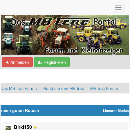
Anmelden
Registrieren
Das MB-trac Forum
Rund um den MB-trac
MB-trac Forum
neen guten Rutsch
Linearer Modus
Birki150