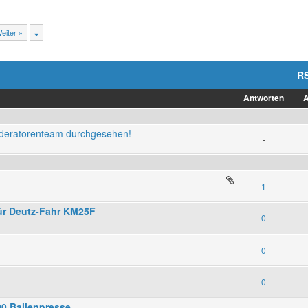
eiter »
R
Antworten
A
oderatorenteam durchgesehen!
-
1
ür Deutz-Fahr KM25F
0
0
0
00 Ballenpresse