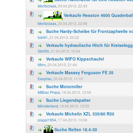
Moritzclaas
,
24.04.2013, 22:43
Verkaufe Hesston 4600 Quaderbal
Moritzclaas
,
20.04.2013, 22:06
Suche Hardy-Scheibe für Frontzapfwelle v
tobi91
,
21.04.2013, 20:22
Verkaufe hydraulische Hitch für Kreiseleg
Stoll30
,
21.04.2013, 10:34
Verkaufe WIFO Kippschaufel
Minn
,
20.04.2013, 21:44
Verkaufe Massey Ferguson FE 35
Easytrac
,
20.04.2013, 11:10
Suche Motorroller
MBtrac Phipsi
,
19.04.2013, 12:50
Suche Liegendspalter
Münsterland
,
19.04.2013, 13:33
Verkaufe Michelin XZL 335/80 R20
plappi1954
,
17.04.2013, 13:06
Suche Reifen 18.4-30