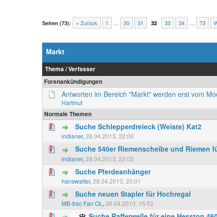
« Zurück
1
…
30
31
33
34
…
73
W
Seiten (73):
32
Markt
Thema
/
Verfasser
Forenankündigungen
Antworten im Bereich "Markt" werden erst vom M
Hartmut
Normale Themen
Suche Schlepperdreieck (Weiste) Kat2
indianer
,
28.04.2013, 22:00
Suche 540er Riemenscheibe und Riemen f
indianer
,
28.04.2013, 22:03
Suche Pferdeanhänger
hanswalter
,
28.04.2013, 20:01
Suche neuen Stapler für Hochregal
MB-trac Fan OL
,
26.04.2013, 15:52
Suche Rafferwelle für eine Hesston 46