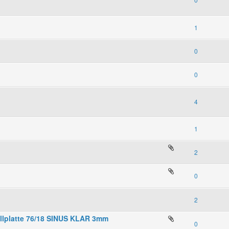
1
0
0
4
1
2
0
2
llplatte 76/18 SINUS KLAR 3mm
0