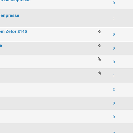
0
lenpresse
1
om Zetor 8145
6
ge
0
0
1
3
0
0
0