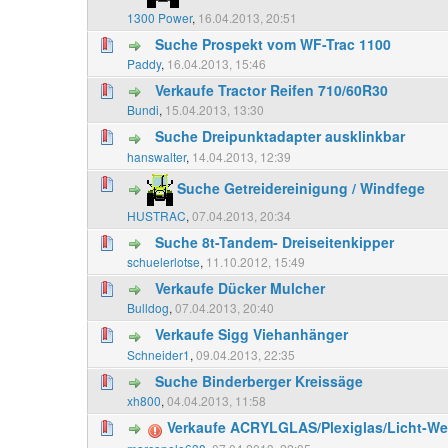
1300 Power
,
16.04.2013, 20:51
Suche Prospekt vom WF-Trac 1100
Paddy
,
16.04.2013, 15:46
Verkaufe Tractor Reifen 710/60R30
Bundi
,
15.04.2013, 13:30
Suche Dreipunktadapter ausklinkbar
hanswalter
,
14.04.2013, 12:39
Suche Getreidereinigung / Windfege
HUSTRAC
,
07.04.2013, 20:34
Suche 8t-Tandem- Dreiseitenkipper
schuelerlotse
,
11.10.2012, 15:49
Verkaufe Dücker Mulcher
Bulldog
,
07.04.2013, 20:40
Verkaufe Sigg Viehanhänger
Schneider1
,
09.04.2013, 22:35
Suche Binderberger Kreissäge
xh800
,
04.04.2013, 11:58
Verkaufe ACRYLGLAS/Plexiglas/Licht-We