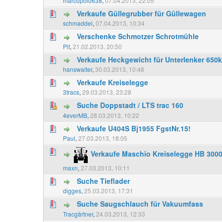
marcopolo638
,
07.04.2013, 22:05
Verkaufe Güllegrubber für Güllewagen
schmaddel
,
07.04.2013, 10:34
Verschenke Schmotzer Schrotmühle
Pit
,
21.02.2013, 20:50
Verkaufe Heckgewicht für Unterlenker 650
hanswalter
,
30.03.2013, 10:48
Verkaufe Kreiselegge
3tracs
,
29.03.2013, 23:28
Suche Doppstadt / LTS trac 160
4everMB
,
28.03.2013, 10:22
Verkaufe U404S Bj1955 FgstNr.15!
Paul
,
27.03.2013, 18:05
Verkaufe Maschio Kreiselegge HB 300
maxn
,
27.03.2013, 10:11
Suche Tieflader
digges
,
25.03.2013, 17:31
Suche Saugschlauch für Vakuumfass
Tracgärtner
,
24.03.2013, 12:33