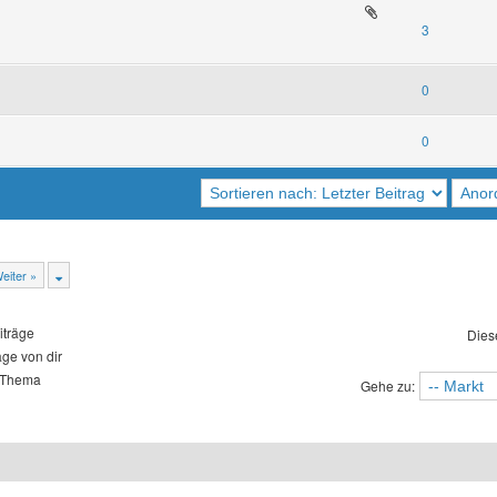
3
0
0
eiter »
iträge
Dies
äge von dir
 Thema
Gehe zu: