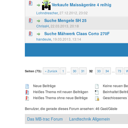
Verkaufe Maissägeräte 4 reihig
Lohndrescher
,
27.12.2012, 23:02
Suche Mengele SH 25
ChrissH
,
22.03.2013, 20:18
Suche Mähwerk Claas Corto 270F
handeule
,
19.03.2013, 13:14
« Zurück
1
…
30
31
33
34
…
73
W
Seiten (73):
32
Neue Beiträge
Keine neuen Be
Heißes Thema mit neuen Beiträgen
Beinhaltet Beitr
Heißes Thema ohne neue Beiträge
Geschlossenes
Benutzer, die gerade dieses Forum ansehen: 46 Gast/Gäste
Das MB-trac Forum
Landtechnik Allgemein