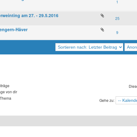
1
rweinting am 27. - 29.5.2016
25
hlengern-Häver
9
iträge
Dies
äge von dir
 Thema
Gehe zu: