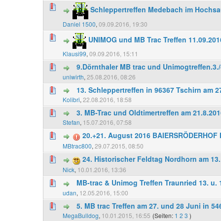
Schleppertreffen Medebach im Hochsau
Daniel 1500
,
09.09.2016, 19:30
UNIMOG und MB Trac Treffen 11.09.201
Klausi99
,
09.09.2016, 15:11
9.Dörnthaler MB trac und Unimogtreffen.3.
uniwirth
,
25.08.2016, 08:26
13. Schleppertreffen in 96367 Tschirn am 27
Kolibri
,
22.08.2016, 18:58
3. MB-Trac und Oldtimertreffen am 21.8.20
Stefan
,
15.07.2016, 07:58
20.+21. August 2016 BAIERSRÖDERHOF H
MBtrac800
,
29.07.2015, 08:50
24. Historischer Feldtag Nordhorn am 13.
Nick
,
10.01.2016, 13:36
MB-trac & Unimog Treffen Traunried 13. u.
udan
,
12.05.2016, 15:00
5. MB trac Treffen am 27. und 28 Juni in 5
MegaBulldog
,
10.01.2015, 16:55
(Seiten:
1
2
3
)