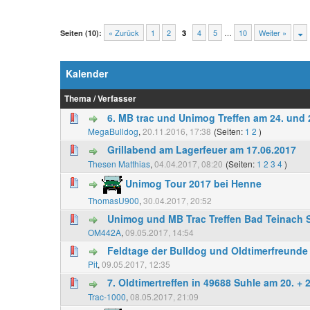
« Zurück
1
2
4
5
…
10
Weiter »
Seiten (10):
3
Kalender
Thema
/
Verfasser
6. MB trac und Unimog Treffen am 24. und 
MegaBulldog
,
20.11.2016, 17:38
(Seiten:
1
2
)
Grillabend am Lagerfeuer am 17.06.2017
Thesen Matthias
,
04.04.2017, 08:20
(Seiten:
1
2
3
4
)
Unimog Tour 2017 bei Henne
ThomasU900
,
30.04.2017, 20:52
Unimog und MB Trac Treffen Bad Teinach 
OM442A
,
09.05.2017, 14:54
Feldtage der Bulldog und Oldtimerfreunde
Pit
,
09.05.2017, 12:35
7. Oldtimertreffen in 49688 Suhle am 20. + 
Trac-1000
,
08.05.2017, 21:09