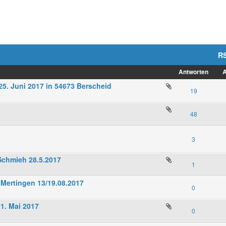
R
Antworten
A
25. Juni 2017 in 54673 Berscheid
19
48
3
Schmieh 28.5.2017
1
 Mertingen 13/19.08.2017
0
21. Mai 2017
0