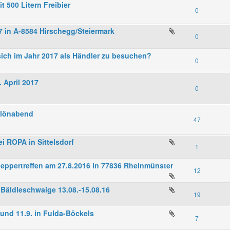
t 500 Litern Freibier
0
 in A-8584 Hirschegg/Steiermark
0
sich im Jahr 2017 als Händler zu besuchen?
0
 April 2017
0
 Klönabend
47
i ROPA in Sittelsdorf
1
hleppertreffen am 27.8.2016 in 77836 Rheinmünster
12
Bäldleschwaige 13.08.-15.08.16
19
 und 11.9. in Fulda-Böckels
7