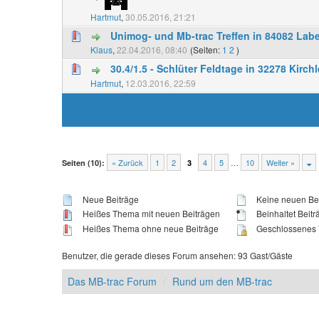
Hartmut
,
30.05.2016, 21:21
Unimog- und Mb-trac Treffen in 84082 Labe
Klaus
,
22.04.2016, 08:40
(Seiten:
1
2
)
30.4/1.5 - Schlüter Feldtage in 32278 Kirc
Hartmut
,
12.03.2016, 22:59
« Zurück
1
2
4
5
…
10
Weiter »
Seiten (10):
3
Neue Beiträge
Keine neuen Be
Heißes Thema mit neuen Beiträgen
Beinhaltet Beitr
Heißes Thema ohne neue Beiträge
Geschlossenes
Benutzer, die gerade dieses Forum ansehen: 93 Gast/Gäste
Das MB-trac Forum
Rund um den MB-trac