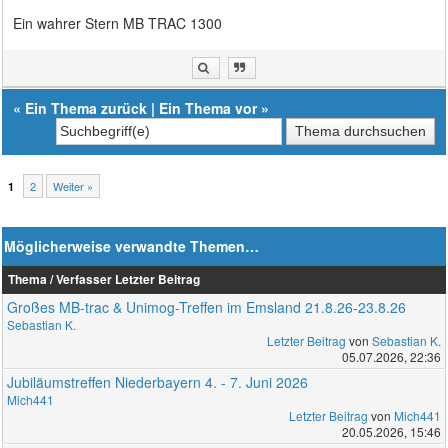
Ein wahrer Stern MB TRAC 1300
«
Ein Thema zurück
|
Ein Thema vor
»
2
Weiter »
1
Möglicherweise verwandte Themen…
Thema / Verfasser
Letzter Beitrag
Großes MB-trac & Unimog-Treffen im Emsland 21.8.26-23.8.26
Sebastian K.
Letzter Beitrag
von
Sebastian K.
05.07.2026, 22:36
Jubiläumstreffen Niederbayern 4. - 7. Juni 2026
Mich441
Letzter Beitrag
von
Mich441
20.05.2026, 15:46