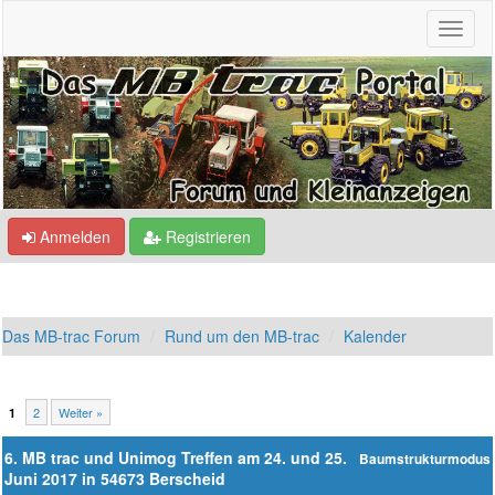
Anmelden
Registrieren
Das MB-trac Forum
Rund um den MB-trac
Kalender
2
Weiter »
1
6. MB trac und Unimog Treffen am 24. und 25.
Baumstrukturmodus
Juni 2017 in 54673 Berscheid