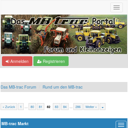
Anmelden
Registrieren
Das MB-trac Forum
Rund um den MB-trac
« Zurück
1
…
80
81
83
84
…
286
Weiter »
82
MB-trac Markt