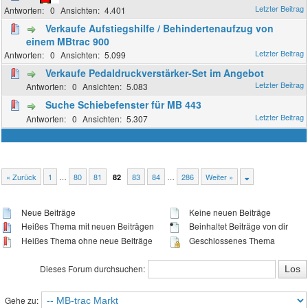
0
4.401
Verkaufe Aufstiegshilfe / Behindertenaufzug von
einem MBtrac 900
0
5.099
Verkaufe Pedaldruckverstärker-Set im Angebot
0
5.083
Suche Schiebefenster für MB 443
0
5.307
« Zurück
1
…
80
81
83
84
…
286
Weiter »
82
Neue Beiträge
Keine neuen Beiträge
Heißes Thema mit neuen Beiträgen
Beinhaltet Beiträge von dir
Heißes Thema ohne neue Beiträge
Geschlossenes Thema
Dieses Forum durchsuchen:
Gehe zu: