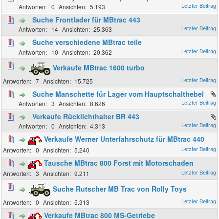
0
5.193
Suche Frontlader für MBtrac 443
14
25.363
Suche verschiedene MBtrac teile
10
20.362
Verkaufe MBtrac 1600 turbo
7
15.725
Suche Manschette für Lager vom Hauptschalthebel
3
8.626
Verkaufe Rücklichthalter BR 443
0
4.313
Verkaufe Werner Unterfahrschutz für MBtrac 440
0
5.240
Tausche MBtrac 800 Forst mit Motorschaden
3
9.211
Suche Rutscher MB Trac von Rolly Toys
0
5.313
Verkaufe MBtrac 800 MS-Getriebe