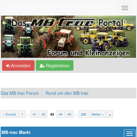
Anmelden
Registrieren
Das MB-trac Forum
Rund um den MB-trac
« Zurück
1
…
41
42
44
45
…
286
Weiter »
43
MB-trac Markt